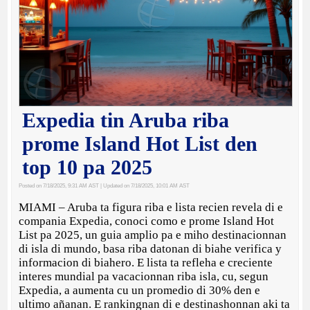
Expedia tin Aruba riba
prome Island Hot List den
top 10 pa 2025
Posted on 7/18/2025, 9:31 AM AST
| Updated on 7/18/2025, 10:01 AM AST
MIAMI – Aruba ta figura riba e lista recien revela di e
compania Expedia, conoci como e prome Island Hot
List pa 2025, un guia amplio pa e miho destinacionnan
di isla di mundo, basa riba datonan di biahe verifica y
informacion di biahero. E lista ta refleha e creciente
interes mundial pa vacacionnan riba isla, cu, segun
Expedia, a aumenta cu un promedio di 30% den e
ultimo añanan. E rankingnan di e destinashonnan aki ta