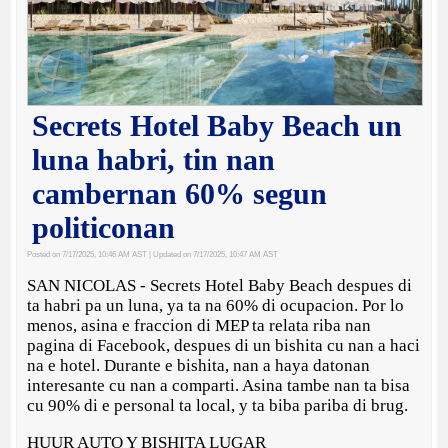
Secrets Hotel Baby Beach un
luna habri, tin nan
cambernan 60% segun
politiconan
Posted on 7/17/2025, 10:46 AM AST
| Updated on 7/17/2025, 10:47 AM AST
SAN NICOLAS - Secrets Hotel Baby Beach despues di
ta habri pa un luna, ya ta na 60% di ocupacion. Por lo
menos, asina e fraccion di MEP ta relata riba nan
pagina di Facebook, despues di un bishita cu nan a haci
na e hotel. Durante e bishita, nan a haya datonan
interesante cu nan a comparti. Asina tambe nan ta bisa
cu 90% di e personal ta local, y ta biba pariba di brug.
HUUR AUTO Y BISHITA LUGAR