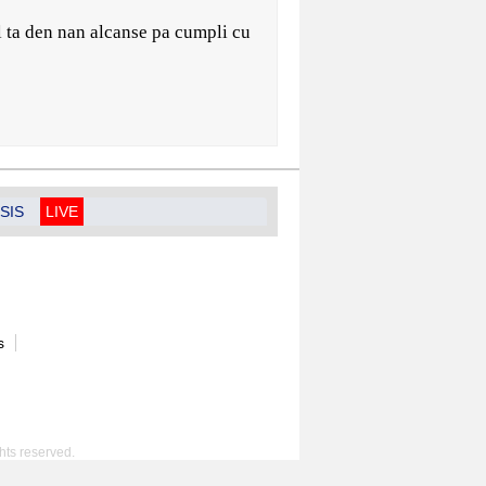
al ta den nan alcanse pa cumpli cu
SIS
LIVE
s
hts reserved.