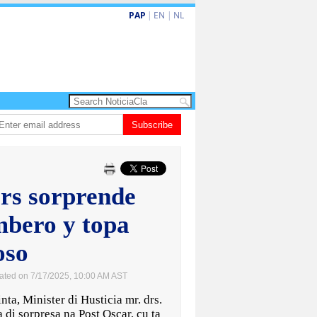
PAP
|
EN
|
NL
rdo de la Espriella a huramenta como presidente di Colombia
Subscribe
Nina den Heye
rs sorprende
mbero y topa
oso
ated on 7/17/2025, 10:00 AM AST
, Minister di Husticia mr. drs.
 di sorpresa na Post Oscar, cu ta