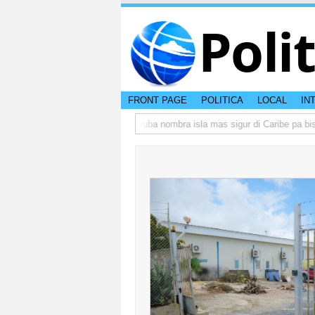
Poli
FRONT PAGE
POLITICA
LOCAL
IN
 peso di otro hende?
CISI: Aruba nombra isla mas sigur di Caribe pa bishit