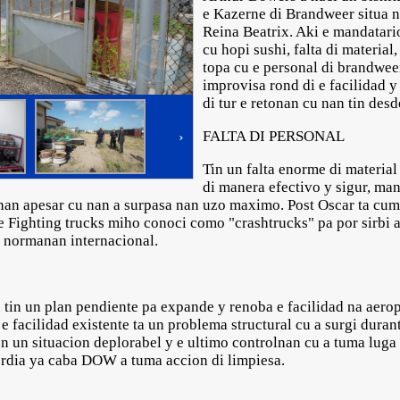
e Kazerne di Brandweer situa n
Reina Beatrix. Aki e mandatario
cu hopi sushi, falta di materia
topa cu e personal di brandwee
improvisa rond di e facilidad y
di tur e retonan cu nan tin des
FALTA DI PERSONAL
›
Tin un falta enorme di material
di manera efectivo y sigur, m
kinan apesar cu nan a surpasa nan uzo maximo. Post Oscar ta cu
e Fighting trucks miho conoci como "crashtrucks" pa por sirbi a
n normanan internacional.
 tin un plan pendiente pa expande y renoba e facilidad na aerop
 e facilidad existente ta un problema structural cu a surgi dura
en un situacion deplorabel y e ultimo controlnan cu a tuma luga a
erdia ya caba DOW a tuma accion di limpiesa.