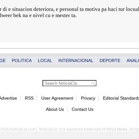
r di e situacion deteriora, e personal ta motiva pa haci tur locu
dweer bek na e nivel cu e mester ta.
GE
POLITICA
LOCAL
INTERNACIONAL
DEPORTE
ANALI
Advertise
RSS
User Agreement
Privacy
Editorial Standard
About Us
Contact Us
2026 NoticiaCla.com | "NoticiaCla" is a registered trademark of Wired Media. All rig