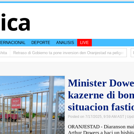
tica
TERNACIONAL
DEPORTE
ANALISIS
LIVE
a
Retraso di Gobierno ta pone inversion den Oranjestad na peliger
Abela
Minister Dowe
kazerne di bo
situacion fasti
Posted on 7/17/2025, 9:59 AM AST
| Upd
ORANJESTAD - Diaranson mainta
Arthur Dowers a haci un bishita