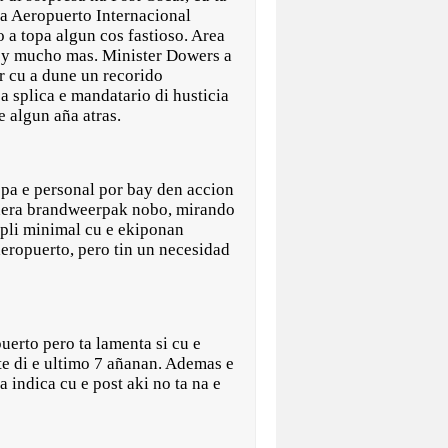
a Aeropuerto Internacional
 a topa algun cos fastioso. Area
l, y mucho mas. Minister Dowers a
r cu a dune un recorido
 a splica e mandatario di husticia
de algun aña atras.
 pa e personal por bay den accion
anera brandweerpak nobo, mirando
mpli minimal cu e ekiponan
eropuerto, pero tin un necesidad
uerto pero ta lamenta si cu e
nte di e ultimo 7 añanan. Ademas e
 indica cu e post aki no ta na e