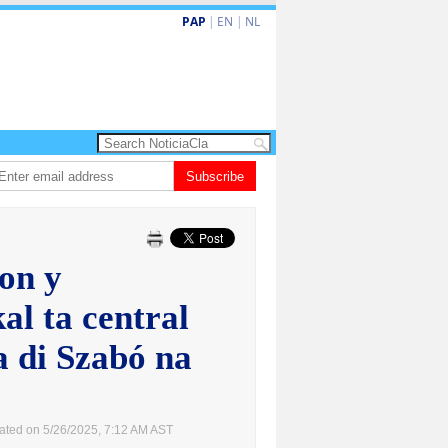
PAP
|
EN
|
NL
ardo de la Espriella a huramenta como presidente di Colombia
Subscribe
Nina den He
on y
al ta central
a di Szabó na
ated on 5/26/2025, 7:12 AM AST