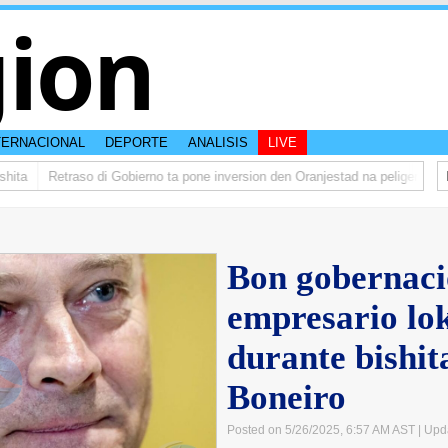
ion
TERNACIONAL
DEPORTE
ANALISIS
LIVE
ta
Retraso di Gobierno ta pone inversion den Oranjestad na peliger
Abel
Bon gobernaci
empresario lok
durante bishit
Boneiro
Posted on 5/26/2025, 6:57 AM AST
| Upd