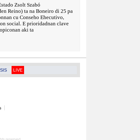
stado Zsolt Szabó
den Reino) ta na Boneiro di 25 pa
ionnan cu Conseho Ehecutivo,
on social. E prioridadnan clave
topiconan aki ta
SIS
LIVE
s
hts reserved.