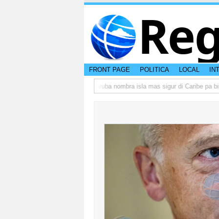
Reg
FRONT PAGE
POLITICA
LOCAL
IN
a peso di otro hende?
CISI: Aruba nombra isla mas sigur di Caribe pa bishi