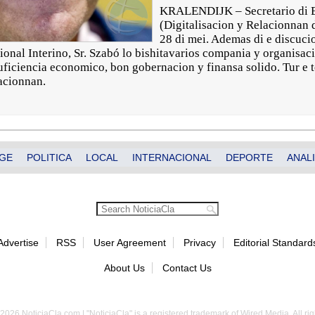
KRALENDIJK – Secretario di E
(Digitalisacion y Relacionnan 
28 di mei. Ademas di e discuc
nal Interino, Sr. Szabó lo bishitavarios compania y organisaci
suficiencia economico, bon gobernacion y finansa solido. Tur e 
acionnan.
GE
POLITICA
LOCAL
INTERNACIONAL
DEPORTE
ANALI
Advertise
RSS
User Agreement
Privacy
Editorial Standard
About Us
Contact Us
2026 NoticiaCla.com | "NoticiaCla" is a registered trademark of Wired Media. All rig