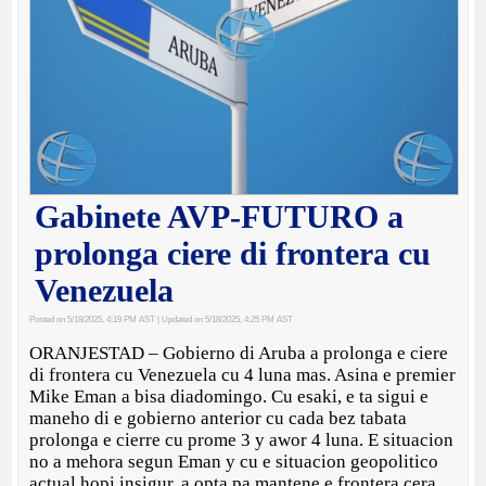
Gabinete AVP-FUTURO a
prolonga ciere di frontera cu
Venezuela
Posted on 5/18/2025, 4:19 PM AST
| Updated on 5/18/2025, 4:25 PM AST
ORANJESTAD – Gobierno di Aruba a prolonga e ciere
di frontera cu Venezuela cu 4 luna mas. Asina e premier
Mike Eman a bisa diadomingo. Cu esaki, e ta sigui e
maneho di e gobierno anterior cu cada bez tabata
prolonga e cierre cu prome 3 y awor 4 luna. E situacion
no a mehora segun Eman y cu e situacion geopolitico
actual hopi insigur, a opta pa mantene e frontera cera.