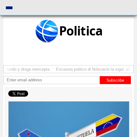
Politica
 abordo y droga intercepta
Encuesta politico di Noticiacla ta sigui: ainda 
Subscribe