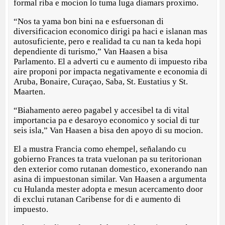
formal riba e mocion lo tuma luga diamars proximo.
“Nos ta yama bon bini na e esfuersonan di
diversificacion economico dirigi pa haci e islanan mas
autosuficiente, pero e realidad ta cu nan ta keda hopi
dependiente di turismo,” Van Haasen a bisa
Parlamento. El a adverti cu e aumento di impuesto riba
aire proponi por impacta negativamente e economia di
Aruba, Bonaire, Curaçao, Saba, St. Eustatius y St.
Maarten.
“Biahamento aereo pagabel y accesibel ta di vital
importancia pa e desaroyo economico y social di tur
seis isla,” Van Haasen a bisa den apoyo di su mocion.
El a mustra Francia como ehempel, señalando cu
gobierno Frances ta trata vuelonan pa su teritorionan
den exterior como rutanan domestico, exonerando nan
asina di impuestonan similar. Van Haasen a argumenta
cu Hulanda mester adopta e mesun acercamento door
di exclui rutanan Caribense for di e aumento di
impuesto.