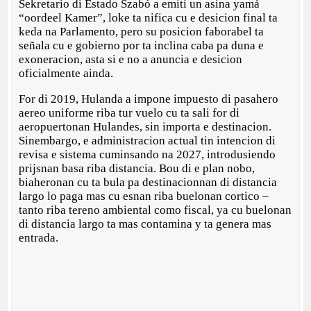
Sekretario di Estado Szabó a emití un asina yamá
“oordeel Kamer”, loke ta nifica cu e desicion final ta
keda na Parlamento, pero su posicion faborabel ta
señala cu e gobierno por ta inclina caba pa duna e
exoneracion, asta si e no a anuncia e desicion
oficialmente ainda.
For di 2019, Hulanda a impone impuesto di pasahero
aereo uniforme riba tur vuelo cu ta sali for di
aeropuertonan Hulandes, sin importa e destinacion.
Sinembargo, e administracion actual tin intencion di
revisa e sistema cuminsando na 2027, introdusiendo
prijsnan basa riba distancia. Bou di e plan nobo,
biaheronan cu ta bula pa destinacionnan di distancia
largo lo paga mas cu esnan riba buelonan cortico –
tanto riba tereno ambiental como fiscal, ya cu buelonan
di distancia largo ta mas contamina y ta genera mas
entrada.