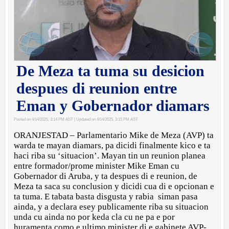
De Meza ta tuma su desicion
despues di reunion entre
Eman y Gobernador diamars
Posted on 4/14/2025, 3:14 PM AST
| Updated on 4/14/2025, 3:15 PM AST
ORANJESTAD – Parlamentario Mike de Meza (AVP) ta
warda te mayan diamars, pa dicidi finalmente kico e ta
haci riba su ‘situacion’. Mayan tin un reunion planea
entre formador/prome minister Mike Eman cu
Gobernador di Aruba, y ta despues di e reunion, de
Meza ta saca su conclusion y dicidi cua di e opcionan e
ta tuma. E tabata basta disgusta y rabia siman pasa
ainda, y a declara esey publicamente riba su situacion
unda cu ainda no por keda cla cu ne pa e por
huramenta como e ultimo minister di e gabinete AVP-