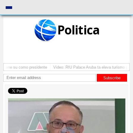
Politica
mantene su como presidente
Video: RIU Palace Aruba ta eleva turismo pre
Subscribe