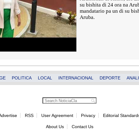
su bishita di 24 ora na Ar
mandatario pa un di su bis
Aruba.
GE
POLITICA
LOCAL
INTERNACIONAL
DEPORTE
ANALI
Advertise
RSS
User Agreement
Privacy
Editorial Standard
About Us
Contact Us