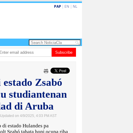
PAP
|
EN
|
NL
yon
Aruba ta enfrenta Sur Korea den duelo di pitcheo
Subscribe
Opinion: Articulo 
i estado Zsabó
cu studiantenan
dad di Aruba
 Updated on 4/9/2025, 4:03 PM AST
di estado Hulandes pa
olt Szabó tabata hopi ocupa riba