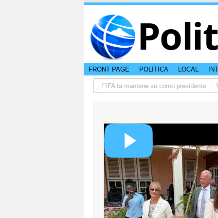
Poli
FRONT PAGE
POLITICA
LOCAL
IN
bon
Infantino ta pidi disculpa, y FIFA ta mantene su como presidente
Vi