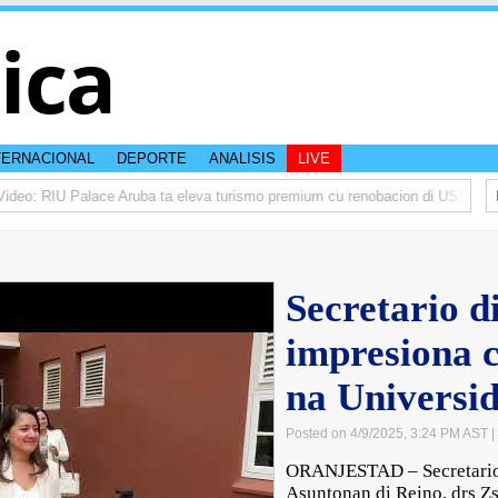
tica
TERNACIONAL
DEPORTE
ANALISIS
LIVE
deo: RIU Palace Aruba ta eleva turismo premium cu renobacion di US$106 mi
Secretario d
impresiona 
na Universi
Posted on 4/9/2025, 3:24 PM AST
|
ORANJESTAD – Secretario 
Asuntonan di Reino, drs Zs