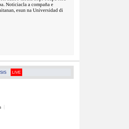
uba. Noticiacla a compaña e
hitanan, esun na Universidad di
SIS
LIVE
s