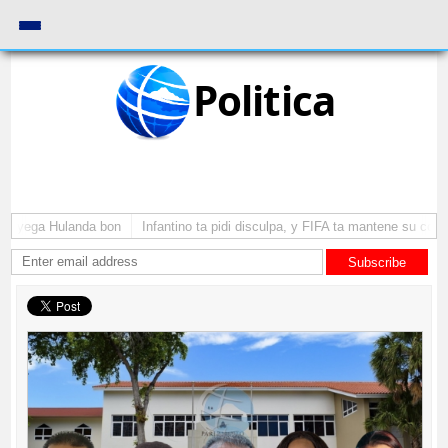
Politica
 a yega Hulanda bon
Infantino ta pidi disculpa, y FIFA ta mantene su como
Subscribe