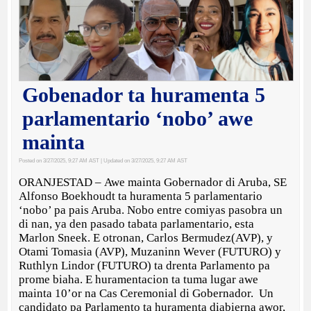
Gobenador ta huramenta 5
parlamentario ‘nobo’ awe
mainta
Posted on 3/27/2025, 9:27 AM AST
| Updated on 3/27/2025, 9:27 AM AST
ORANJESTAD – Awe mainta Gobernador di Aruba, SE
Alfonso Boekhoudt ta huramenta 5 parlamentario
‘nobo’ pa pais Aruba. Nobo entre comiyas pasobra un
di nan, ya den pasado tabata parlamentario, esta
Marlon Sneek. E otronan, Carlos Bermudez(AVP), y
Otami Tomasia (AVP), Muzaninn Wever (FUTURO) y
Ruthlyn Lindor (FUTURO) ta drenta Parlamento pa
prome biaha. E huramentacion ta tuma lugar awe
mainta 10’or na Cas Ceremonial di Gobernador. Un
candidato pa Parlamento ta huramenta diabierna awor,