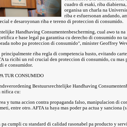
cuadro di esaki, riba diabierna
organisa un charla na Univers
riba e esfuersonan andando, am
cial e desaroyonan riba e tereno di proteccion di consumido.
htelijke Handhaving Consumentenbescherming, cual awo ta na 
fortifica e base legal pa garantisa cu derecho di consumido no t
orada nobo pa proteccion di consumido", minister Geoffrey Wev
principalmente riba regla di competencia husto, evitando cartel
TA ta ricibi un rol crucial den proteccion di consumido, cu mas
 di e consumidor.
PA TUR CONSUMIDO
Landsverordening Bestuursrechtelijke Handhaving Consumentenb
 nifica cu:
a y tuma accion contra propaganda falso, manipulacion di con
meti, entre otro. AFTA ta haya mas poder pa actua y sanciona (s
a cumpli cu standard di calidad rasonabel pa producto y servi