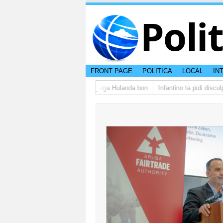
Poli
FRONT PAGE
POLITICA
LOCAL
IN
po di studiantenan di Aruba a yega Hulanda bon
Infantino ta pidi disculpa