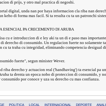
ion di prijs, y otro mal practica di negoshi.
l digital, unda nan por haya informacion cla riba nan derecho,
n keho di forma mas facil. Si ta resulta cu ta un patronchi sist
 ESENCIAL PA CRECEMENTO DI ARUBA
isa cu e introduccion di e ley aki ta un di e paso mas importan
n di derecho di consumido. Un regulacion fuerte no solamente 
n cu ta traha cu integridad, eliminando competencia desigual di
sumido fuerte", segun minister Wever.
 riba derecho y actuacion real ('handhaving') ta esencial pa un
uba ta drenta un epoca nobo di proteccion di consumido, y nos 
tur consumido por conoce y uza su derecho cu mas confianza.
GE
POLITICA
LOCAL
INTERNACIONAL
DEPORTE
ANALI