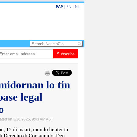
PAP
|
EN
|
NL
turismo premium cu renobacion di US$106 miyon
Subscribe
Aruba ta perde 5-4 contr
idornan lo tin
base legal
o
ated on 3/20/2025, 9:43 AM AST
, 15 di maart, mundo henter ta
di Derecho di Consumido. Den