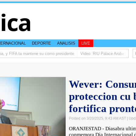
tica
TERNACIONAL
DEPORTE
ANALISIS
LIVE
, y FIFA ta mantene su como presidente
Video: RIU Palace Aruba ta eleva 
Wever: Consum
proteccion cu 
fortifica pront
Posted on 3/20/2025, 9:43 AM AST
| Upd
ORANJESTAD - Diasabra ultimo
conmemora Dia Internacional 