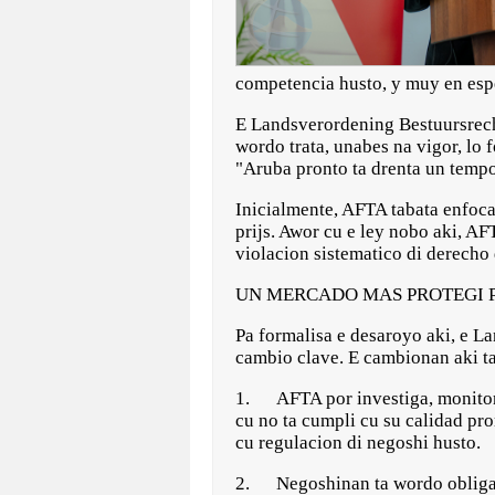
competencia husto, y muy en espe
E Landsverordening Bestuursrec
wordo trata, unabes na vigor, lo 
"Aruba pronto ta drenta un temp
Inicialmente, AFTA tabata enfoca 
prijs. Awor cu e ley nobo aki, AF
violacion sistematico di derecho
UN MERCADO MAS PROTEGI 
Pa formalisa e desaroyo aki, e 
cambio clave. E cambionan aki ta
1. AFTA por investiga, monitore
cu no ta cumpli cu su calidad pro
cu regulacion di negoshi husto.
2. Negoshinan ta wordo obliga p