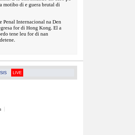
 motibo di e guera brutal di
te Penal Internacional na Den
egresa for di Hong Kong. El a
rdo tene leu for di nan
 detene.
SIS
LIVE
s