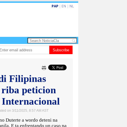
PAP
|
EN
|
NL
eva turismo premium cu renobacion di US$106 miyon
Subscribe
Aruba ta perde 5-4 c
di Filipinas
 riba peticion
 Internacional
ated on 3/11/2025, 8:57 AM AST
no Duterte a wordo deteni na
nila. E ta enfrentando un caso pa