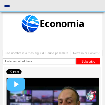
Economia
 Aruba nombra isla mas sigur di Caribe pa bishita
Retraso di Gobierno ta p
Subscribe