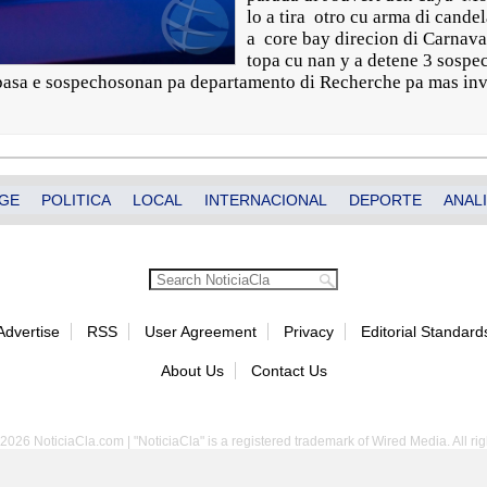
lo a tira otro cu arma di cand
a core bay direcion di Carnaval
topa cu nan y a detene 3 sosp
A pasa e sospechosonan pa departamento di Recherche pa mas inv
GE
POLITICA
LOCAL
INTERNACIONAL
DEPORTE
ANALI
Advertise
RSS
User Agreement
Privacy
Editorial Standard
About Us
Contact Us
2026 NoticiaCla.com | "NoticiaCla" is a registered trademark of Wired Media. All rig