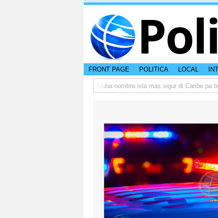
Pol
FRONT PAGE
POLITICA
LOCAL
IN
ba peso di otro hende?
CISI: Aruba nombra isla mas sigur di Caribe pa bishi