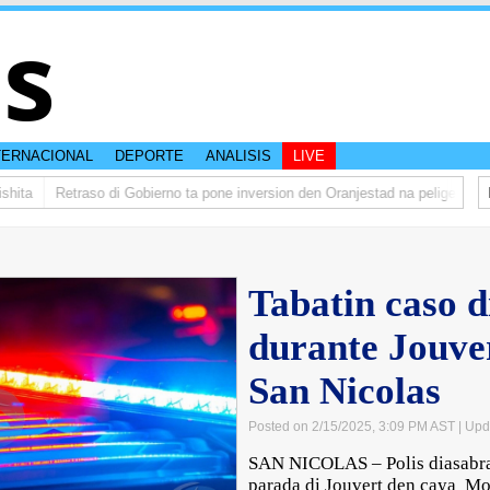
is
TERNACIONAL
DEPORTE
ANALISIS
LIVE
ta
Retraso di Gobierno ta pone inversion den Oranjestad na peliger
Abel
Tabatin caso d
durante Jouve
San Nicolas
Posted on 2/15/2025, 3:09 PM AST
| Upd
SAN NICOLAS – Polis diasabra
parada di Jouvert den caya Mon