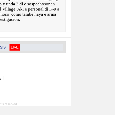
ela y unda 3 di e sospechosonan
 Village. Aki e personal di K-9 a
echoso como tambe haya e arma
estigacion.
SIS
LIVE
s
hts reserved.