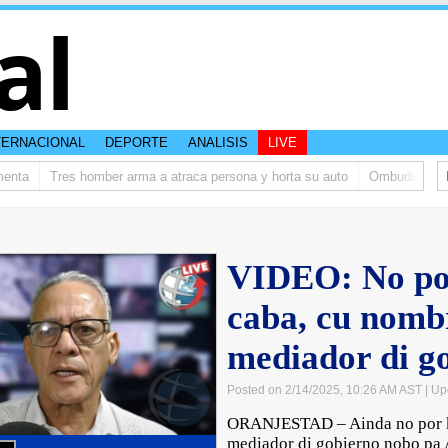
al
TERNACIONAL
DEPORTE
ANALISIS
LIVE
nta
Tres homber arma a atraca persona y horta su auto
Ombudsman ta bi
VIDEO: No por
caba, cu nomb
mediador di g
Posted on 2/14/2025, 10:26 AM AST
| Up
ORANJESTAD – Ainda no por ke
mediador di gobierno nobo pa 