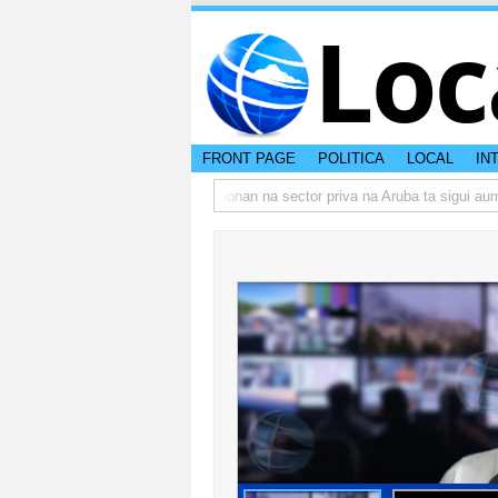
Loc
FRONT PAGE
POLITICA
LOCAL
IN
umbo actual di Aruba?
Prestamonan na sector priva na Aruba ta sigui aume