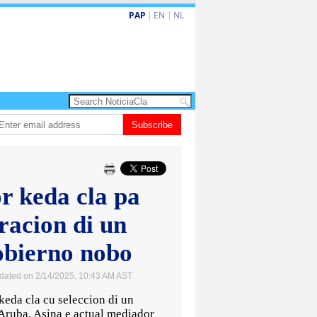
PAP
|
EN
|
NL
shita barionan pa atende kehonan di ciudadano
Subscribe
Gobierno ta amplia ayudo
 keda cla pa
racion di un
obierno nobo
dated on 2/14/2025, 10:43 AM AST
da cla cu seleccion di un
Aruba. Asina e actual mediador