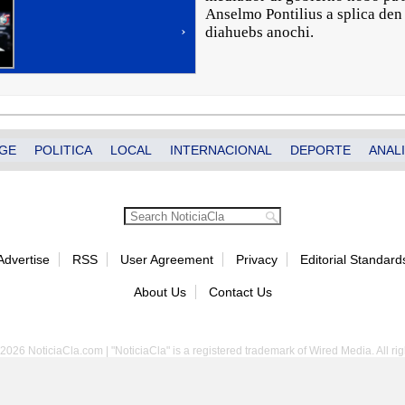
Anselmo Pontilius a splica de
›
diahuebs anochi.
GE
POLITICA
LOCAL
INTERNACIONAL
DEPORTE
ANALI
Advertise
RSS
User Agreement
Privacy
Editorial Standard
About Us
Contact Us
2026 NoticiaCla.com | "NoticiaCla" is a registered trademark of Wired Media. All rig