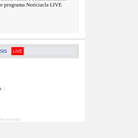
n e programa Noticiacla LIVE
SIS
LIVE
s
hts reserved.