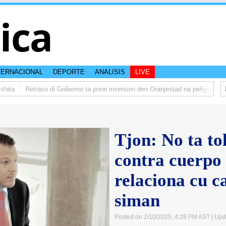
tica
TERNACIONAL
DEPORTE
ANALISIS
LIVE
ta
Retraso di Gobierno ta pone inversion den Oranjestad na peliger
Abel
Tjon: No ta t
contra cuerpo 
relaciona cu ca
siman
Posted on 2/10/2025, 4:28 PM AST
| Upd