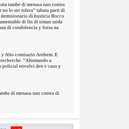
ta tambe di menasa nan contra
 no lo ser tolera” tabata parti di
r demisionario di husticia Rocco
lamentable di fin di siman unda
nan di condolencia y forsa na
a y Alto comisario Arnhem. E
dsrecherche. “Altomando a
 policial envolvi den e caso y
tambe di menasa nan contra di