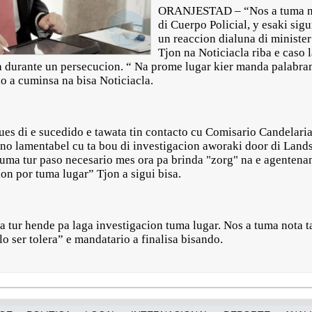
ORANJESTAD – “Nos a tuma no
di Cuerpo Policial, y esaki sigur
un reaccion dialuna di ministe
Tjon na Noticiacla riba e caso 
ta durante un persecucion. “ Na prome lugar kier manda palabra
io a cuminsa na bisa Noticiacla.
es di e sucedido e tawata tin contacto cu Comisario Candelari
uno lamentabel cu ta bou di investigacion aworaki door di Lan
tuma tur paso necesario mes ora pa brinda "zorg" na e agentenan
on por tuma lugar” Tjon a sigui bisa.
 tur hende pa laga investigacion tuma lugar. Nos a tuma nota 
lo ser tolera” e mandatario a finalisa bisando.