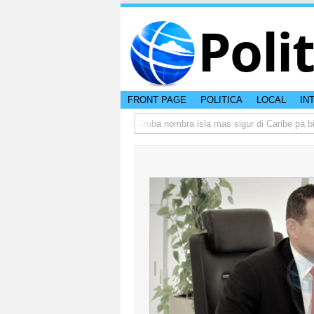
Poli
FRONT PAGE
POLITICA
LOCAL
IN
a peso di otro hende?
CISI: Aruba nombra isla mas sigur di Caribe pa bishi