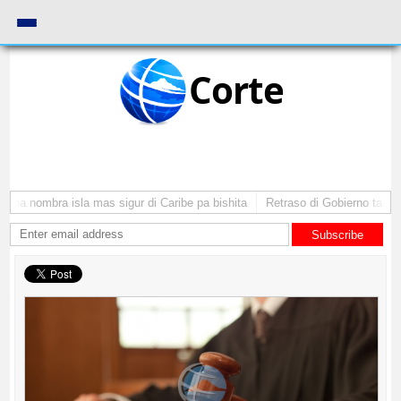
Corte
ba nombra isla mas sigur di Caribe pa bishita
Retraso di Gobierno ta pone 
Subscribe