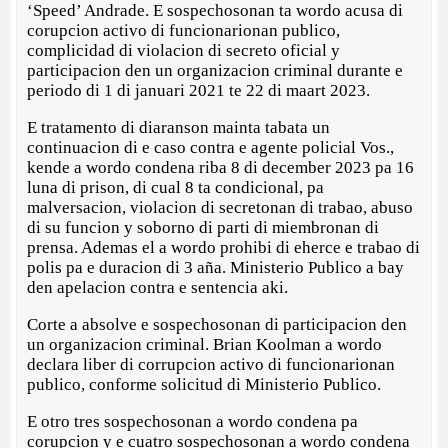
‘Speed’ Andrade. E sospechosonan ta wordo acusa di
corupcion activo di funcionarionan publico,
complicidad di violacion di secreto oficial y
participacion den un organizacion criminal durante e
periodo di 1 di januari 2021 te 22 di maart 2023.
E tratamento di diaranson mainta tabata un
continuacion di e caso contra e agente policial Vos.,
kende a wordo condena riba 8 di december 2023 pa 16
luna di prison, di cual 8 ta condicional, pa
malversacion, violacion di secretonan di trabao, abuso
di su funcion y soborno di parti di miembronan di
prensa. Ademas el a wordo prohibi di eherce e trabao di
polis pa e duracion di 3 aña. Ministerio Publico a bay
den apelacion contra e sentencia aki.
Corte a absolve e sospechosonan di participacion den
un organizacion criminal. Brian Koolman a wordo
declara liber di corrupcion activo di funcionarionan
publico, conforme solicitud di Ministerio Publico.
E otro tres sospechosonan a wordo condena pa
corupcion y e cuatro sospechosonan a wordo condena