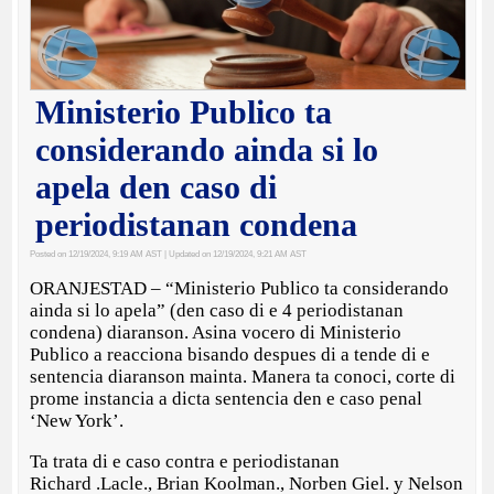
Ministerio Publico ta
considerando ainda si lo
apela den caso di
periodistanan condena
Posted on 12/19/2024, 9:19 AM AST
| Updated on 12/19/2024, 9:21 AM AST
ORANJESTAD – “Ministerio Publico ta considerando
ainda si lo apela” (den caso di e 4 periodistanan
condena) diaranson. Asina vocero di Ministerio
Publico a reacciona bisando despues di a tende di e
sentencia diaranson mainta. Manera ta conoci, corte di
prome instancia a dicta sentencia den e caso penal
‘New York’.
Ta trata di e caso contra e periodistanan
Richard .Lacle., Brian Koolman., Norben Giel. y Nelson