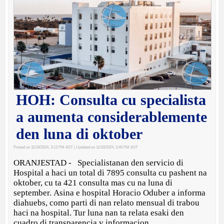
HOH: Consulta cu specialista
a aumenta considerablemente
den luna di oktober
Posted on 11/19/2024, 3:12 PM AST
| Updated on 11/19/2024, 3:40 PM AST
ORANJESTAD - Specialistanan den servicio di
Hospital a haci un total di 7895 consulta cu pashent na
oktober, cu ta 421 consulta mas cu na luna di
september. Asina e hospital Horacio Oduber a informa
diahuebs, como parti di nan relato mensual di trabou
haci na hospital. Tur luna nan ta relata esaki den
cuadro di transparencia y informacion.