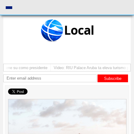
Local
mantene su como presidente
Video: RIU Palace Aruba ta eleva turismo prem
Subscribe