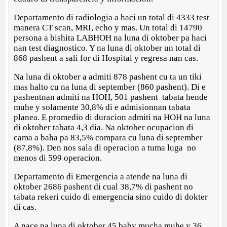
Departamento di radiologia a haci un total di 4333 test
manera CT scan, MRI, echo y mas. Un total di 14790
persona a bishita LABHOH na luna di oktober pa haci
nan test diagnostico. Y na luna di oktober un total di
868 pashent a sali for di Hospital y regresa nan cas.
Na luna di oktober a admiti 878 pashent cu ta un tiki
mas halto cu na luna di september (860 pashent). Di e
pashentnan admiti na HOH, 501 pashent tabata hende
muhe y solamente 30,8% di e admisionnan tabata
planea. E promedio di duracion admiti na HOH na luna
di oktober tabata 4,3 dia. Na oktober ocupacion di
cama a baha pa 83,5% compara cu luna di september
(87,8%). Den nos sala di operacion a tuma luga no
menos di 599 operacion.
Departamento di Emergencia a atende na luna di
oktober 2686 pashent di cual 38,7% di pashent no
tabata rekeri cuido di emergencia sino cuido di dokter
di cas.
A nace na luna di oktober 45 baby mucha muhe y 36