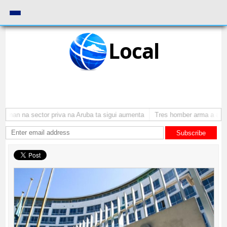
Local
onan na sector priva na Aruba ta sigui aumenta
Tres homber arma a atrac
Subscribe