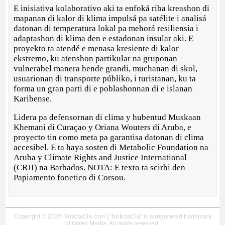
E inisiativa kolaborativo aki ta enfoká riba kreashon di
mapanan di kalor di klima impulsá pa satélite i analisá
datonan di temperatura lokal pa mehorá resiliensia i
adaptashon di klima den e estadonan insular aki. E
proyekto ta atendé e menasa kresiente di kalor
ekstremo, ku atenshon partikular na gruponan
vulnerabel manera hende grandi, muchanan di skol,
usuarionan di transporte públiko, i turistanan, ku ta
forma un gran parti di e poblashonnan di e islanan
Karibense.
Lidera pa defensornan di clima y hubentud Muskaan
Khemani di Curaçao y Oriana Wouters di Aruba, e
proyecto tin como meta pa garantisa datonan di clima
accesibel. E ta haya sosten di Metabolic Foundation na
Aruba y Climate Rights and Justice International
(CRJI) na Barbados. NOTA: E texto ta scirbi den
Papiamento fonetico di Corsou.
Copyright © 2026 NoticiaCla.com | "NoticiaCla" is a registered trademark
of Wired Media. All rights reserved.