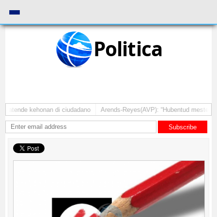
Politica
a atende kehonan di ciudadano
Arends-Reyes(AVP): “Hubentud mester sinti
Subscribe