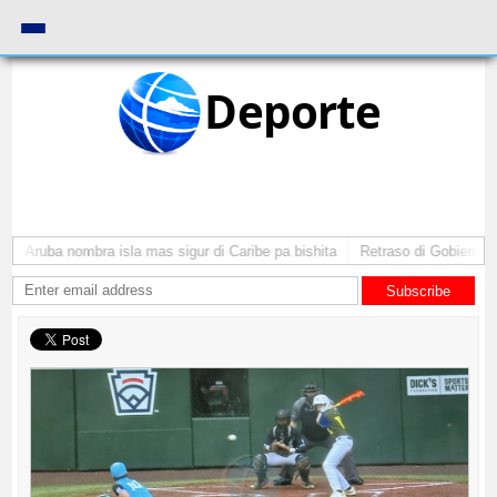
Deporte
I: Aruba nombra isla mas sigur di Caribe pa bishita
Retraso di Gobierno ta
Subscribe