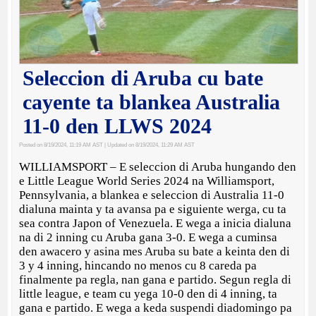
Seleccion di Aruba cu bate
cayente ta blankea Australia
11-0 den LLWS 2024
Posted on 8/19/2024, 11:19 AM AST
| Updated on 8/19/2024, 11:29 AM AST
WILLIAMSPORT – E seleccion di Aruba hungando den
e Little League World Series 2024 na Williamsport,
Pennsylvania, a blankea e seleccion di Australia 11-0
dialuna mainta y ta avansa pa e siguiente werga, cu ta
sea contra Japon of Venezuela. E wega a inicia dialuna
na di 2 inning cu Aruba gana 3-0. E wega a cuminsa
den awacero y asina mes Aruba su bate a keinta den di
3 y 4 inning, hincando no menos cu 8 careda pa
finalmente pa regla, nan gana e partido. Segun regla di
little league, e team cu yega 10-0 den di 4 inning, ta
gana e partido. E wega a keda suspendi diadomingo pa