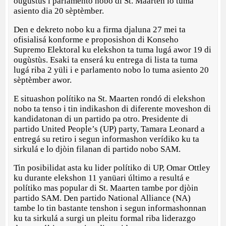
ougùstùs i parlamento nobo di St. Maarten lo tuma
asiento dia 20 sèptèmber.
Den e dekreto nobo ku a firma djaluna 27 mei ta
ofisialisá konforme e proposishon di Konseho
Supremo Elektoral ku elekshon ta tuma lugá awor 19 di
ougùstùs. Esaki ta enserá ku entrega di lista ta tuma
lugá riba 2 yüli i e parlamento nobo lo tuma asiento 20
sèptèmber awor.
E situashon polítiko na St. Maarten rondó di elekshon
nobo ta tenso i tin indikashon di diferente moveshon di
kandidatonan di un partido pa otro. Presidente di
partido United People’s (UP) party, Tamara Leonard a
entregá su retiro i segun informashon verídiko ku ta
sirkulá e lo djòin filanan di partido nobo SAM.
Tin posibilidat asta ku lider polítiko di UP, Omar Ottley
ku durante elekshon 11 yanüari último a resultá e
polítiko mas popular di St. Maarten tambe por djòin
partido SAM. Den partido National Alliance (NA)
tambe lo tin bastante tenshon i segun informashonnan
ku ta sirkulá a surgi un pleitu formal riba liderazgo