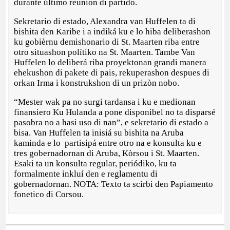
durante último reunion di partido.
Sekretario di estado, Alexandra van Huffelen ta di
bishita den Karibe i a indiká ku e lo hiba deliberashon
ku gobièrnu demishonario di St. Maarten riba entre
otro situashon polítiko na St. Maarten. Tambe Van
Huffelen lo deliberá riba proyektonan grandi manera
ehekushon di pakete di pais, rekuperashon despues di
orkan Irma i konstrukshon di un prizòn nobo.
“Mester wak pa no surgi tardansa i ku e medionan
finansiero Ku Hulanda a pone disponibel no ta disparsé
pasobra no a hasi uso di nan”, e sekretario di estado a
bisa. Van Huffelen ta inisiá su bishita na Aruba
kaminda e lo partisipá entre otro na e konsulta ku e
tres gobernadornan di Aruba, Kòrsou i St. Maarten.
Esaki ta un konsulta regular, periódiko, ku ta
formalmente inkluí den e reglamentu di
gobernadornan. NOTA: Texto ta scirbi den Papiamento
fonetico di Corsou.