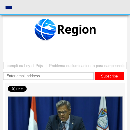
Region
 cumpli cu Ley di Prijs
Problema cu iluminacion ta para campeonato di ba
Subscribe