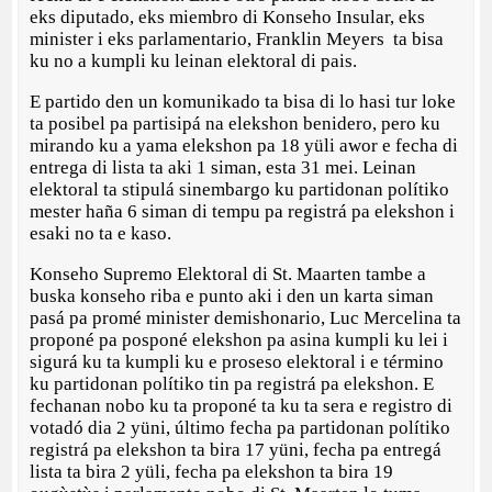
eks diputado, eks miembro di Konseho Insular, eks
minister i eks parlamentario, Franklin Meyers ta bisa
ku no a kumpli ku leinan elektoral di pais.
E partido den un komunikado ta bisa di lo hasi tur loke
ta posibel pa partisipá na elekshon benidero, pero ku
mirando ku a yama elekshon pa 18 yüli awor e fecha di
entrega di lista ta aki 1 siman, esta 31 mei. Leinan
elektoral ta stipulá sinembargo ku partidonan polítiko
mester haña 6 siman di tempu pa registrá pa elekshon i
esaki no ta e kaso.
Konseho Supremo Elektoral di St. Maarten tambe a
buska konseho riba e punto aki i den un karta siman
pasá pa promé minister demishonario, Luc Mercelina ta
proponé pa posponé elekshon pa asina kumpli ku lei i
sigurá ku ta kumpli ku e proseso elektoral i e término
ku partidonan polítiko tin pa registrá pa elekshon. E
fechanan nobo ku ta proponé ta ku ta sera e registro di
votadó dia 2 yüni, último fecha pa partidonan polítiko
registrá pa elekshon ta bira 17 yüni, fecha pa entregá
lista ta bira 2 yüli, fecha pa elekshon ta bira 19