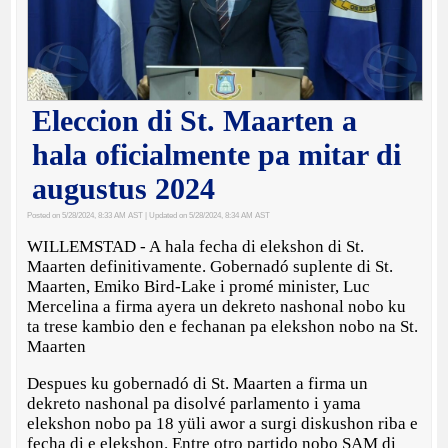
Eleccion di St. Maarten a
hala oficialmente pa mitar di
augustus 2024
Posted on 5/28/2024, 8:33 AM AST
| Updated on 5/28/2024, 8:34 AM AST
WILLEMSTAD - A hala fecha di elekshon di St.
Maarten definitivamente. Gobernadó suplente di St.
Maarten, Emiko Bird-Lake i promé minister, Luc
Mercelina a firma ayera un dekreto nashonal nobo ku
ta trese kambio den e fechanan pa elekshon nobo na St.
Maarten
Despues ku gobernadó di St. Maarten a firma un
dekreto nashonal pa disolvé parlamento i yama
elekshon nobo pa 18 yüli awor a surgi diskushon riba e
fecha di e elekshon. Entre otro partido nobo SAM di