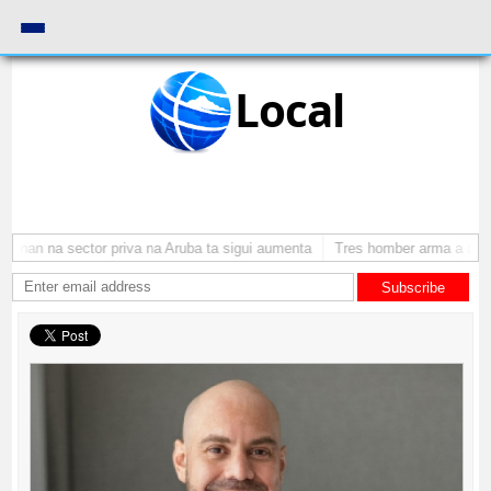
Local
onan na sector priva na Aruba ta sigui aumenta
Tres homber arma a atrac
Subscribe