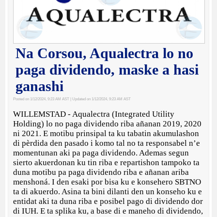
Na Corsou, Aqualectra lo no
paga dividendo, maske a hasi
ganashi
Posted on 1/12/2024, 9:23 AM AST
| Updated on 1/12/2024, 9:23 AM AST
WILLEMSTAD - Aqualectra (Integrated Utility
Holding) lo no paga dividendo riba añanan 2019, 2020
ni 2021. E motibu prinsipal ta ku tabatin akumulashon
di pèrdida den pasado i komo tal no ta responsabel n’e
momentunan aki pa paga dividendo. Ademas segun
sierto akuerdonan ku tin riba e repartishon tampoko ta
duna motibu pa paga dividendo riba e añanan ariba
menshoná. I den esaki por bisa ku e konsehero SBTNO
ta di akuerdo. Asina ta bini dilanti den un konseho ku e
entidat aki ta duna riba e posibel pago di dividendo dor
di IUH. E ta splika ku, a base di e maneho di dividendo,