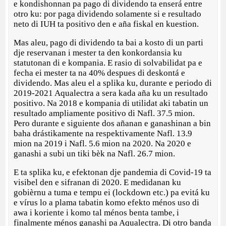
e kondishonnan pa pago di dividendo ta enserá entre
otro ku: por paga dividendo solamente si e resultado
neto di IUH ta positivo den e aña fiskal en kuestion.
Mas aleu, pago di dividendo ta bai a kosto di un parti
dje reservanan i mester ta den konkordansia ku
statutonan di e kompania. E rasio di solvabilidat pa e
fecha ei mester ta na 40% despues di deskontá e
dividendo. Mas aleu el a splika ku, durante e periodo di
2019-2021 Aqualectra a sera kada aña ku un resultado
positivo. Na 2018 e kompania di utilidat aki tabatin un
resultado ampliamente positivo di Nafl. 37.5 mion.
Pero durante e siguiente dos añanan e ganashinan a bin
baha drástikamente na respektivamente Nafl. 13.9
mion na 2019 i Nafl. 5.6 mion na 2020. Na 2020 e
ganashi a subi un tiki bèk na Nafl. 26.7 mion.
E ta splika ku, e efektonan dje pandemia di Covid-19 ta
visibel den e sifranan di 2020. E medidanan ku
gobièrnu a tuma e tempu ei (lockdown etc.) pa evitá ku
e vírus lo a plama tabatin komo efekto ménos uso di
awa i koriente i komo tal ménos benta tambe, i
finalmente ménos ganashi pa Aqualectra. Di otro banda