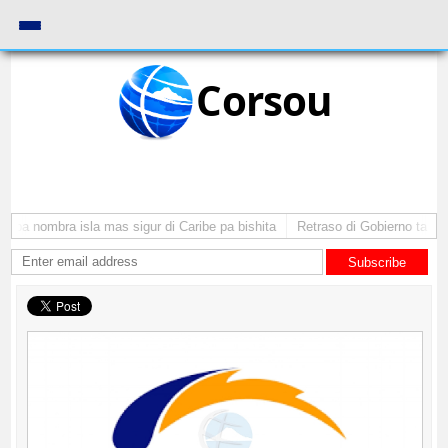
Corsou
uba nombra isla mas sigur di Caribe pa bishita
Retraso di Gobierno ta pone
Subscribe