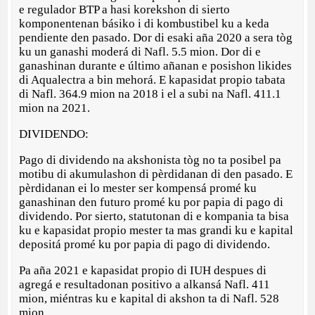
e regulador BTP a hasi korekshon di sierto
komponentenan básiko i di kombustibel ku a keda
pendiente den pasado. Dor di esaki aña 2020 a sera tòg
ku un ganashi moderá di Nafl. 5.5 mion. Dor di e
ganashinan durante e último añanan e posishon likides
di Aqualectra a bin mehorá. E kapasidat propio tabata
di Nafl. 364.9 mion na 2018 i el a subi na Nafl. 411.1
mion na 2021.
DIVIDENDO:
Pago di dividendo na akshonista tòg no ta posibel pa
motibu di akumulashon di pèrdidanan di den pasado. E
pèrdidanan ei lo mester ser kompensá promé ku
ganashinan den futuro promé ku por papia di pago di
dividendo. Por sierto, statutonan di e kompania ta bisa
ku e kapasidat propio mester ta mas grandi ku e kapital
depositá promé ku por papia di pago di dividendo.
Pa aña 2021 e kapasidat propio di IUH despues di
agregá e resultadonan positivo a alkansá Nafl. 411
mion, miéntras ku e kapital di akshon ta di Nafl. 528
mion.