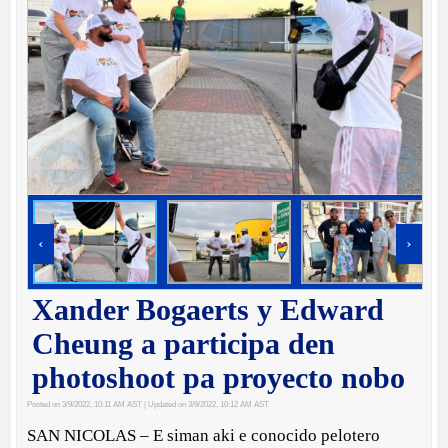
‹
›
Xander Bogaerts y Edward
Cheung a participa den
photoshoot pa proyecto nobo
Posted on 3/9/2022, 10:11 AM AST
| Updated on 3/9/2022, 10:12 AM AST
SAN NICOLAS – E siman aki e conocido pelotero