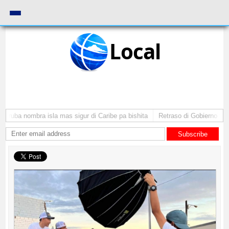
Local
Aruba nombra isla mas sigur di Caribe pa bishita
Retraso di Gobierno ta po
Subscribe