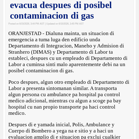
evacua despues di posibel
contaminacion di gas
Posted on 6/15/2026, 3:44 PM AST
| Updated on 6/15/2026, 3:45 PM AST
ORANJESTAD - Dialuna mainta, un situacion di
emergencia a tuma luga den edificio unda
Departamento di Integracion, Maneho y Admision di
Stranhero (DIMAS) y Departamento di Labor ta
estableci, despues cu un empleado di Departamento di
Labor a cuminsa sinti malo aparentemente debi na un
posibel contaminacion di gas.
Poco despues, algun otro empleado di Departamento di
Labor a presenta sintomanan similar. A transporta
algun persona cu ambulance pa hospital pa control
medico adicional, mientras cu algun a scoge pa bay
hospital cu nan propio transporte pa haci control
medico.
Despues di e yamada inicial, Polis, Ambulance y
Cuerpo di Bombero a yega na e sitio y a haci un
evaluacion amplio di e situacion pa exclui cualkier