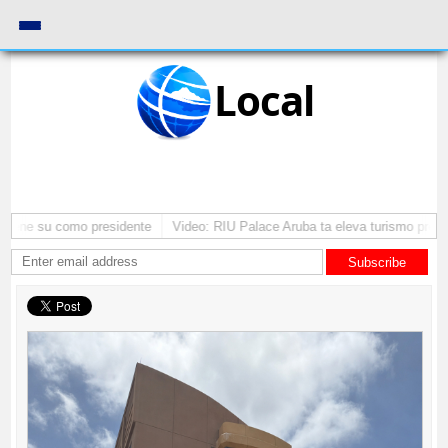
Local
ntene su como presidente
Video: RIU Palace Aruba ta eleva turismo premi
Subscribe