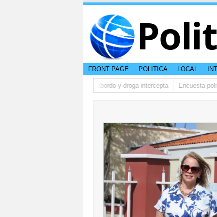
Poli
FRONT PAGE
POLITICA
LOCAL
IN
my Lasten
Boto cu 2 persona abordo y droga intercepta
Encuesta politico