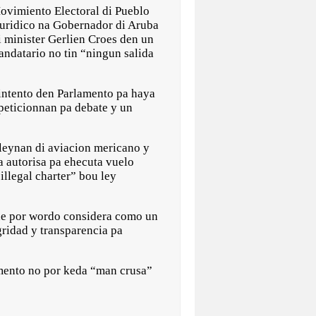
imiento Electoral di Pueblo
uridico na Gobernador di Aruba
i minister Gerlien Croes den un
andatario no tin “ningun salida
intento den Parlamento pa haya
peticionnan pa debate y un
i leynan di aviacion mericano y
a autorisa pa ehecuta vuelo
illegal charter” bou ley
iahe por wordo considera como un
gridad y transparencia pa
lamento no por keda “man crusa”