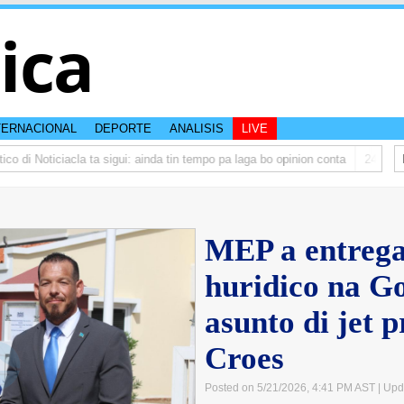
tica
TERNACIONAL
DEPORTE
ANALISIS
LIVE
 di Noticiacla ta sigui: ainda tin tempo pa laga bo opinion conta
242 permis
MEP a entrega
huridico na G
asunto di jet p
Croes
Posted on 5/21/2026, 4:41 PM AST
| Upd