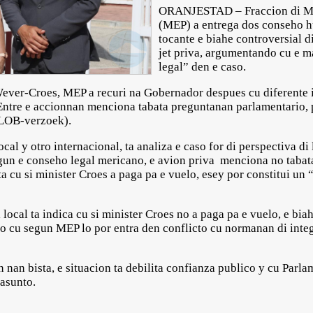
ORANJESTAD – Fraccion di Mov
(MEP) a entrega dos conseho h
tocante e biahe controversial d
jet priva, argumentando cu e m
legal” den e caso.
Wever-Croes, MEP a recuri na Gobernador despues cu diferente 
 Entre e accionnan menciona tabata preguntanan parlamentario, 
 (LOB-verzoek).
cal y otro internacional, ta analiza e caso for di perspectiva d
gun e conseho legal mericano, e avion priva menciona no tabat
cu si minister Croes a paga pa e vuelo, esey por constitui un “
local ta indica cu si minister Croes no a paga pa e vuelo, e b
lgo cu segun MEP lo por entra den conflicto cu normanan di inte
n nan bista, e situacion ta debilita confianza publico y cu Par
 asunto.