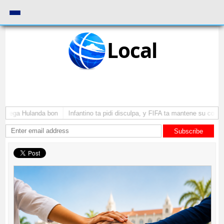
Local
a yega Hulanda bon
Infantino ta pidi disculpa, y FIFA ta mantene su como p
Subscribe