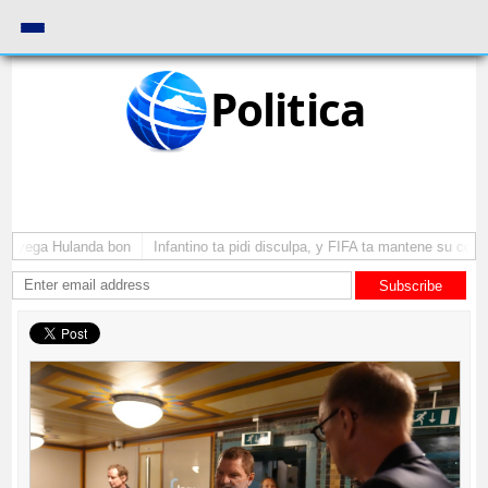
Politica
 a yega Hulanda bon
Infantino ta pidi disculpa, y FIFA ta mantene su como 
Subscribe