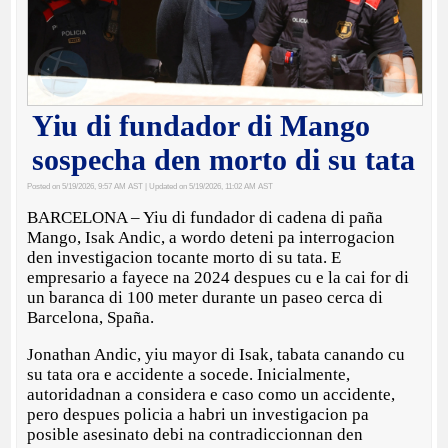
Yiu di fundador di Mango
sospecha den morto di su tata
Posted on 5/19/2026, 9:57 AM AST
| Updated on 5/19/2026, 11:02 AM AST
BARCELONA – Yiu di fundador di cadena di paña
Mango, Isak Andic, a wordo deteni pa interrogacion
den investigacion tocante morto di su tata. E
empresario a fayece na 2024 despues cu e la cai for di
un baranca di 100 meter durante un paseo cerca di
Barcelona, Spaña.
Jonathan Andic, yiu mayor di Isak, tabata canando cu
su tata ora e accidente a socede. Inicialmente,
autoridadnan a considera e caso como un accidente,
pero despues policia a habri un investigacion pa
posible asesinato debi na contradiccionnan den