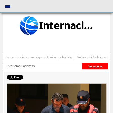
Internacional
Aruba nombra isla mas sigur di Caribe pa bishita
Retraso di Gobierno ta pon
Subscribe