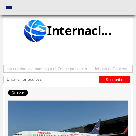
Internacional
Aruba nombra isla mas sigur di Caribe pa bishita
Retraso di Gobierno ta po
Subscribe