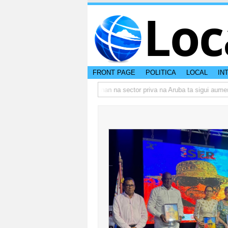
Loc
FRONT PAGE
POLITICA
LOCAL
IN
o actual di Aruba?
Prestamonan na sector priva na Aruba ta sigui aumenta