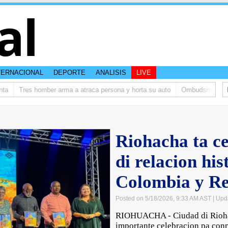
al
TERNACIONAL
DEPORTE
ANALISIS
LIVE
Tres homber arma a atraca persona y horta su auto
Ombudsman ta bish
Riohacha ta c
di relacion his
Colombia y Re
Posted on 5/18/2026, 9:33 AM AST
| Upd
RIOHUACHA - Ciudad di Riohac
importante celebracion pa con