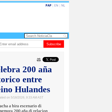
PAP
|
EN
|
NL
ita barionan pa atende kehonan di ciudadano
Subscribe
Gobierno ta amplia ayudo f
elebra 200 aña
torico entre
ino Hulandes
ated on 5/18/2026, 9:33 AM AST
ha a bira escenario di
memora 200 aña di relacion