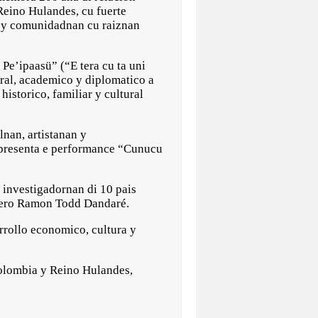
Reino Hulandes, cu fuerte
u y comunidadnan cu raiznan
e’ipaasü” (“E tera cu ta uni
ural, academico y diplomatico a
historico, familiar y cultural
lnan, artistanan y
 presenta e performance “Cunucu
 investigadornan di 10 pais
chero Ramon Todd Dandaré.
arrollo economico, cultura y
Colombia y Reino Hulandes,