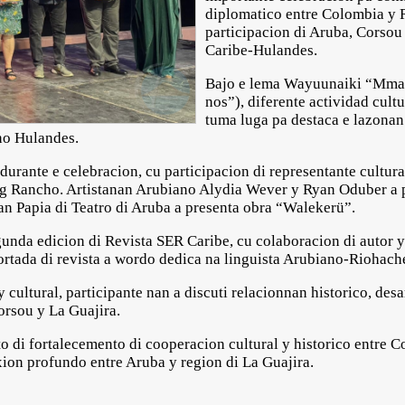
diplomatico entre Colombia y 
participacion di Aruba, Corso
Caribe-Hulandes.
Bajo e lema Wayuunaiki “Mma P
nos”), diferente actividad cult
tuma luga pa destaca e lazonan 
ino Hulandes.
urante e celebracion, cu participacion di representante cultura
ng Rancho. Artistanan Arubiano Alydia Wever y Ryan Oduber a
Ban Papia di Teatro di Aruba a presenta obra “Walekerü”.
unda edicion di Revista SER Caribe, cu colaboracion di autor y
ortada di revista a wordo dedica na linguista Arubiano-Rioha
cultural, participante nan a discuti relacionnan historico, des
orsou y La Guajira.
 di fortalecemento di cooperacion cultural y historico entre 
ion profundo entre Aruba y region di La Guajira.