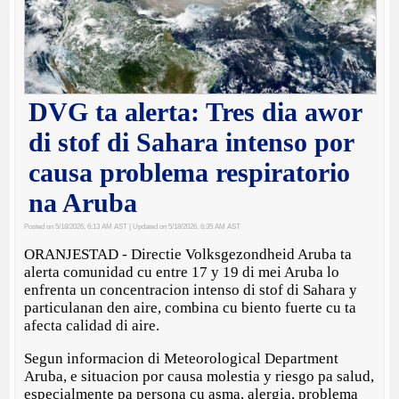
DVG ta alerta: Tres dia awor
di stof di Sahara intenso por
causa problema respiratorio
na Aruba
Posted on 5/18/2026, 6:13 AM AST
| Updated on 5/18/2026, 6:35 AM AST
ORANJESTAD - Directie Volksgezondheid Aruba ta
alerta comunidad cu entre 17 y 19 di mei Aruba lo
enfrenta un concentracion intenso di stof di Sahara y
particulanan den aire, combina cu biento fuerte cu ta
afecta calidad di aire.
Segun informacion di Meteorological Department
Aruba, e situacion por causa molestia y riesgo pa salud,
especialmente pa persona cu asma, alergia, problema