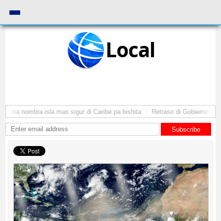
Local
Aruba nombra isla mas sigur di Caribe pa bishita
Retraso di Gobierno ta po
Subscribe