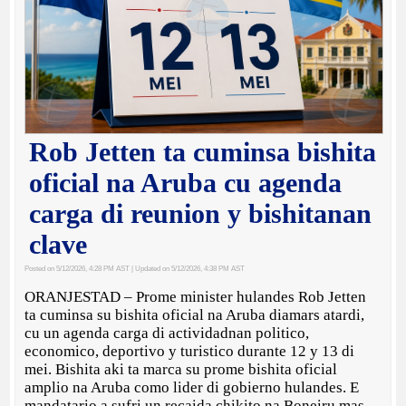
Rob Jetten ta cuminsa bishita
oficial na Aruba cu agenda
carga di reunion y bishitanan
clave
Posted on 5/12/2026, 4:28 PM AST
| Updated on 5/12/2026, 4:38 PM AST
ORANJESTAD – Prome minister hulandes Rob Jetten
ta cuminsa su bishita oficial na Aruba diamars atardi,
cu un agenda carga di actividadnan politico,
economico, deportivo y turistico durante 12 y 13 di
mei. Bishita aki ta marca su prome bishita oficial
amplio na Aruba como lider di gobierno hulandes. E
mandatario a sufri un recaida chikito na Boneiru mas