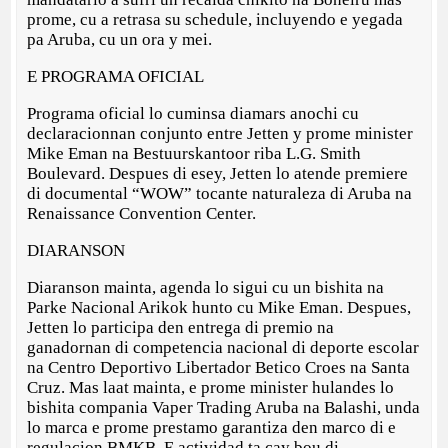
prome, cu a retrasa su schedule, incluyendo e yegada
pa Aruba, cu un ora y mei.
E PROGRAMA OFICIAL
Programa oficial lo cuminsa diamars anochi cu
declaracionnan conjunto entre Jetten y prome minister
Mike Eman na Bestuurskantoor riba L.G. Smith
Boulevard. Despues di esey, Jetten lo atende premiere
di documental “WOW” tocante naturaleza di Aruba na
Renaissance Convention Center.
DIARANSON
Diaranson mainta, agenda lo sigui cu un bishita na
Parke Nacional Arikok hunto cu Mike Eman. Despues,
Jetten lo participa den entrega di premio na
ganadornan di competencia nacional di deporte escolar
na Centro Deportivo Libertador Betico Croes na Santa
Cruz. Mas laat mainta, e prome minister hulandes lo
bishita compania Vaper Trading Aruba na Balashi, unda
lo marca e prome prestamo garantiza den marco di e
regulacion BMKB. E actividad ta cay bou di