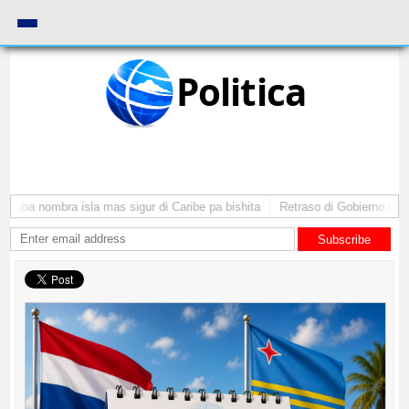
Politica
ruba nombra isla mas sigur di Caribe pa bishita
Retraso di Gobierno ta pon
Subscribe