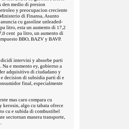
js den medio di presion
petroleo y preocupacion creciente
 Ministerio di Finansa, Asunto
 anuncia cu gasoline unleaded-
a litro, esta un aumento di 17,2
7,0 cent pa litro, un aumento di
clui impuesto BBO, BAZV y BAVP.
dicidi intervini y absorbe parti
l. Na e momento ey, gobierno a
er adquisitivo di ciudadano y
 decision di subsidia parti di e
consumidor final, especialmente
mente mas caro compara cu
y kerosin, algo cu tabata ofrece
to cu e subida di combustibel
ente sectornan manera transporte,
.