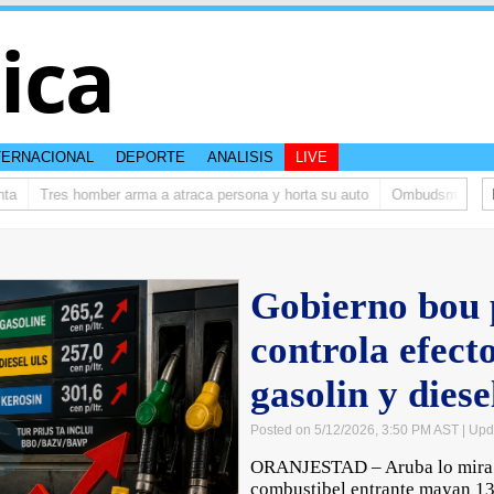
tica
TERNACIONAL
DEPORTE
ANALISIS
LIVE
Tres homber arma a atraca persona y horta su auto
Ombudsman ta bishi
Gobierno bou 
controla efecto
gasolin y diese
Posted on 5/12/2026, 3:50 PM AST
| Upd
ORANJESTAD – Aruba lo mira u
combustibel entrante mayan 13 