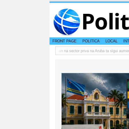
Poli
FRONT PAGE
POLITICA
LOCAL
IN
o actual di Aruba?
Prestamonan na sector priva na Aruba ta sigui aumenta