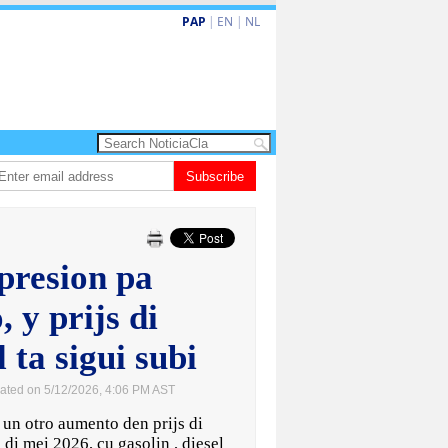
PAP
|
EN
|
NL
ta barionan pa atende kehonan di ciudadano
Subscribe
Gobierno ta amplia ayudo f
presion pa
, y prijs di
l ta sigui subi
ated on 5/12/2026, 4:06 PM AST
n otro aumento den prijs di
di mei 2026, cu gasolin , diesel