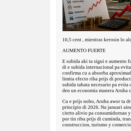
10,5 cent , mientras kerosin lo a
AUMENTO FUERTE
E subida aki ta sigui e aumento f
di e subida internacional pa evi
confirma cu a absorba aproximada
limita efecto riba prijs di produ
subida tabata necesario pa evita 
den un economia manera Aruba cu
Cu e prijs nobo, Aruba awor ta 
principio di 2026. Na januari ain
cierto alivio pa consumidornan y
por tin riba prijs di cuminda, tr
construccion, turismo y comercio 