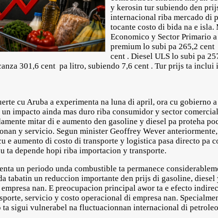
y kerosin tur subiendo den pri
internacional riba mercado di 
tocante costo di bida na e isla.
Economico y Sector Primario a
premium lo subi pa 265,2 cent p
cent . Diesel ULS lo subi pa 25
lcanza 301,6 cent pa litro, subiendo 7,6 cent . Tur prijs ta in
uerte cu Aruba a experimenta na luna di april, ora cu gobierno a 
ta un impacto ainda mas duro riba consumidor y sector comercia
mente mitar di e aumento den gasoline y diesel pa proteha pod
ctonan y servicio. Segun minister Geoffrey Wever anteriormente, e
cu e aumento di costo di transporte y logistica pasa directo pa 
 ta depende hopi riba importacion y transporte.
drenta un periodo unda combustible ta permanece considerable
da tabatin un reduccion importante den prijs di gasoline, diesel 
 empresa nan. E preocupacion principal awor ta e efecto indirec
ansporte, servicio y costo operacional di empresa nan. Specialm
ta sigui vulnerabel na fluctuacionnan internacional di petroleo