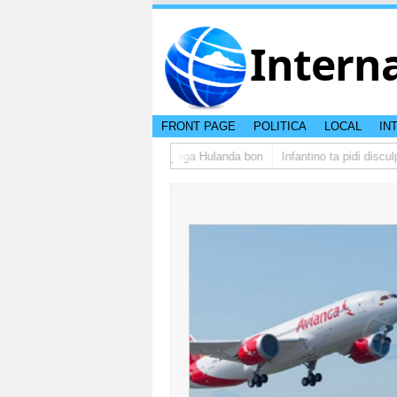
Intern
FRONT PAGE
POLITICA
LOCAL
IN
upo di studiantenan di Aruba a yega Hulanda bon
Infantino ta pidi disculp