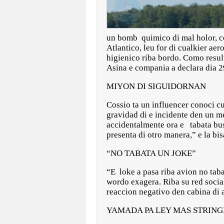
un bomb quimico di mal holor, c
Atlantico, leu for di cualkier ae
higienico riba bordo. Como result
Asina e compania a declara dia 2
MIYON DI SIGUIDORNAN
Cossio ta un influencer conoci c
gravidad di e incidente den un me
accidentalmente ora e tabata busk
presenta di otro manera,” e la bis
“NO TABATA UN JOKE”
“E loke a pasa riba avion no taba
wordo exagera. Riba su red social
reaccion negativo den cabina di 
YAMADA PA LEY MAS STRIN