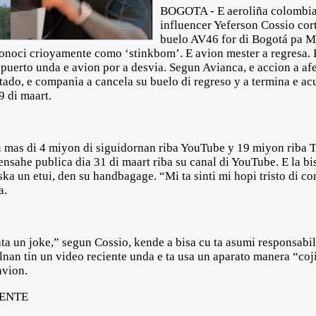
BOGOTA - E aeroliña colombia
influencer Yeferson Cossio cort
buelo AV46 for di Bogotá pa M
onoci crioyamente como ‘stinkbom’. E avion mester a regresa. 
ropuerto unda e avion por a desvia. Segun Avianca, e accion a a
ado, e compania a cancela su buelo di regreso y a termina e ac
9 di maart.
u mas di 4 miyon di siguidornan riba YouTube y 19 miyon riba 
nsahe publica dia 31 di maart riba su canal di YouTube. E la bis
a un etui, den su handbagage. “Mi ta sinti mi hopi tristo di co
a.
ta un joke,” segun Cossio, kende a bisa cu ta asumi responsabili
nan tin un video reciente unda e ta usa un aparato manera “coj
avion.
GENTE