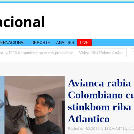
acional
TERNACIONAL
DEPORTE
ANALISIS
LIVE
a, y FIFA ta mantene su como presidente
Video: RIU Palace Aruba ta eleva
Avianca rabia 
Colombiano cu
stinkbom riba
Atlantico
Posted on 4/2/2026, 9:13 AM AST
| Upda