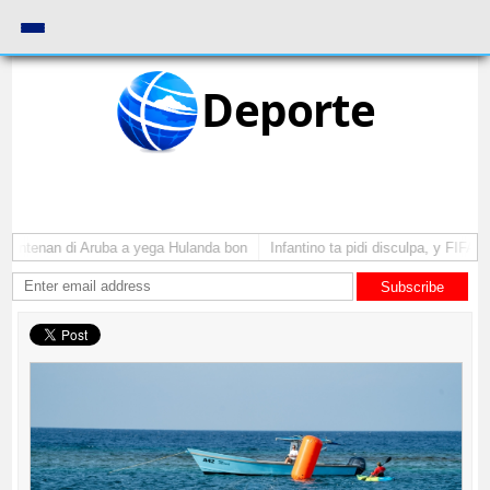
Deporte
diantenan di Aruba a yega Hulanda bon
Infantino ta pidi disculpa, y FIFA 
Subscribe