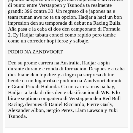
di punto entre Verstappen y Tsunoda ta realmente
grandi: 396 contra 33. Un regreso di e japones na e
team ruman awe no ta un opcion. Hadjar a haci un bon
impresion den su temporada di debut na Racing Bulls.
Aña pasa e la caba di dos den campeonato di Formula
2. Ey Hadjar tabata conoci como rapido pero tambe
como un corredor hopi feroz y salbaje.
PODIO NA ZANDVOORT
Den su prome carrera na Australia, Hadjar a spin
durante durante e ronda di formacion. Despues e a caba
dies biahe den top diez y a logra pa sorpresa di tur
hende cu un lugar riba e podium na Zandvoort durante
e Grand Prix di Hulanda. Cu un carrera mas pa bay,
Hadjar ta keda di dies den e clasificacion di WK. E lo
bira e septimo compañero di Verstappen den Red Bull
Racing, despues di Daniel Ricciardo, Pierre Gasly,
Alexander Albon, Sergio Perez, Liam Lawson y Yuki
Tsunoda.