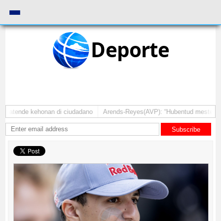
Deporte
a atende kehonan di ciudadano
Arends-Reyes(AVP): “Hubentud mester sinti
Subscribe