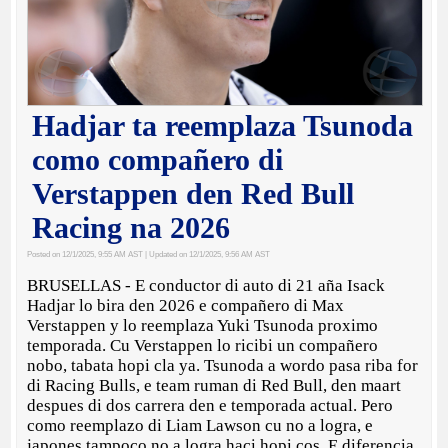
Hadjar ta reemplaza Tsunoda
como compañero di
Verstappen den Red Bull
Racing na 2026
Posted on 12/1/2025, 9:55 AM AST
| Updated on 12/1/2025, 9:56 AM AST
BRUSELLAS - E conductor di auto di 21 aña Isack
Hadjar lo bira den 2026 e compañero di Max
Verstappen y lo reemplaza Yuki Tsunoda proximo
temporada. Cu Verstappen lo ricibi un compañero
nobo, tabata hopi cla ya. Tsunoda a wordo pasa riba for
di Racing Bulls, e team ruman di Red Bull, den maart
despues di dos carrera den e temporada actual. Pero
como reemplazo di Liam Lawson cu no a logra, e
japones tampoco no a logra haci hopi cos. E diferencia