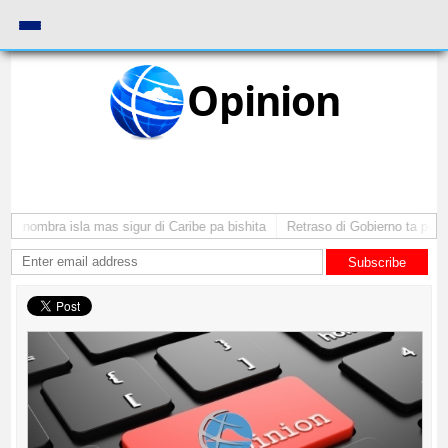
Opinion
 nombra isla mas sigur di Caribe pa bishita
Retraso di Gobierno ta pone in
Subscribe