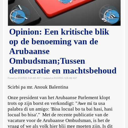
Opinion: Een kritische blik
op de benoeming van de
Arubaanse
Ombudsman;Tussen
democratie en machtsbehoud
Posted on 9/12/2023, 9:34 AM AST
| Updated on 9/12/2023, 9:36 AM AST
Scirbi pa mr. Anouk Balentina
Onze president van het Arubaanse Parlement klopt
trots op zijn borst en verkondigt: "Awe mi ta usa
palabra di un amigo: 'Bisa locual bo ta bai hasi, hasi
locual bo bisa'." Met de recente publicatie van de
vacature voor de Arubaanse Ombudsman, is het de
vraag of we als volk hier blij mee moeten zijn. Is dit