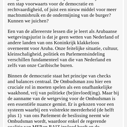
een stap voorwaarts voor de democratie en
rechtvaardigheid, of juist een nieuw middel voor meer
machtsmisbruik en de ondermijning van de burger?
Kunnen we juichen?
Een van de allereerste lessen die je leert als Arubaanse
wetgevingsjurist is dat je geen wetten van Nederland of
andere landen van ons Koninkrijk klakkeloos
overneemt voor Aruba. Onze feitelijke situatie, cultuur,
kleinschaligheid, politiek en Parlementsindeling
verschillen fundamenteel van die van Nederland en
zelfs van onze Caribische buren.
Binnen de democratie staat het principe van checks
and balances centraal. De Ombudsman zou hier een
cruciale rol in moeten spelen als een onafhankelijke
waakhond, vrij van politieke (be)invloed(ing). Maar bij
de aanname van de wetgeving voor de Ombudsman is
een essentiële nuance gemist. Er is gekozen voor een
systeem waarbij een volstrekte meerderheid (de helft
plus 1) van ons Parlement de beslissing neemt wie
Ombudsman wordt, waardoor enkel de regerende
coalitie van MEP en RAIZ invloed heeft en de