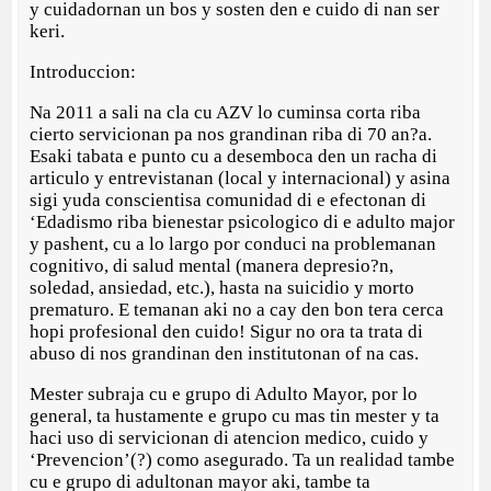
y cuidadornan un bos y sosten den e cuido di nan ser
keri.
Introduccion:
Na 2011 a sali na cla cu AZV lo cuminsa corta riba
cierto servicionan pa nos grandinan riba di 70 an?a.
Esaki tabata e punto cu a desemboca den un racha di
articulo y entrevistanan (local y internacional) y asina
sigi yuda conscientisa comunidad di e efectonan di
‘Edadismo riba bienestar psicologico di e adulto major
y pashent, cu a lo largo por conduci na problemanan
cognitivo, di salud mental (manera depresio?n,
soledad, ansiedad, etc.), hasta na suicidio y morto
prematuro. E temanan aki no a cay den bon tera cerca
hopi profesional den cuido! Sigur no ora ta trata di
abuso di nos grandinan den institutonan of na cas.
Mester subraja cu e grupo di Adulto Mayor, por lo
general, ta hustamente e grupo cu mas tin mester y ta
haci uso di servicionan di atencion medico, cuido y
‘Prevencion’(?) como asegurado. Ta un realidad tambe
cu e grupo di adultonan mayor aki, tambe ta