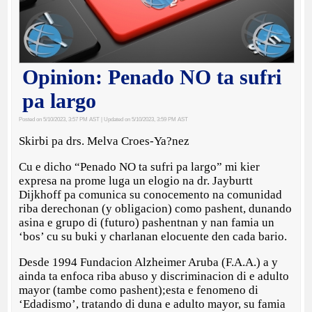
Opinion: Penado NO ta sufri
pa largo
Posted on 5/10/2023, 3:57 PM AST
| Updated on 5/10/2023, 3:59 PM AST
Skirbi pa drs. Melva Croes-Ya?nez
Cu e dicho “Penado NO ta sufri pa largo” mi kier
expresa na prome luga un elogio na dr. Jayburtt
Dijkhoff pa comunica su conocemento na comunidad
riba derechonan (y obligacion) como pashent, dunando
asina e grupo di (futuro) pashentnan y nan famia un
‘bos’ cu su buki y charlanan elocuente den cada bario.
Desde 1994 Fundacion Alzheimer Aruba (F.A.A.) a y
ainda ta enfoca riba abuso y discriminacion di e adulto
mayor (tambe como pashent);esta e fenomeno di
‘Edadismo’, tratando di duna e adulto mayor, su famia