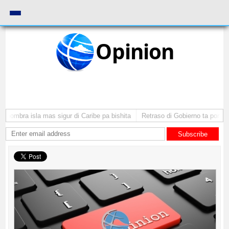
Opinion
ombra isla mas sigur di Caribe pa bishita
Retraso di Gobierno ta pone inve
Subscribe