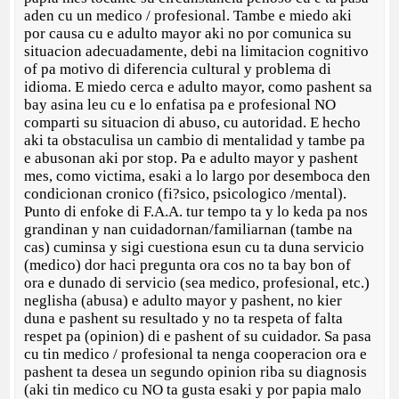
aden cu un medico / profesional. Tambe e miedo aki
por causa cu e adulto mayor aki no por comunica su
situacion adecuadamente, debi na limitacion cognitivo
of pa motivo di diferencia cultural y problema di
idioma. E miedo cerca e adulto mayor, como pashent sa
bay asina leu cu e lo enfatisa pa e profesional NO
comparti su situacion di abuso, cu autoridad. E hecho
aki ta obstaculisa un cambio di mentalidad y tambe pa
e abusonan aki por stop. Pa e adulto mayor y pashent
mes, como victima, esaki a lo largo por desemboca den
condicionan cronico (fi?sico, psicologico /mental).
Punto di enfoke di F.A.A. tur tempo ta y lo keda pa nos
grandinan y nan cuidadornan/familiarnan (tambe na
cas) cuminsa y sigi cuestiona esun cu ta duna servicio
(medico) dor haci pregunta ora cos no ta bay bon of
ora e dunado di servicio (sea medico, profesional, etc.)
neglisha (abusa) e adulto mayor y pashent, no kier
duna e pashent su resultado y no ta respeta of falta
respet pa (opinion) di e pashent of su cuidador. Sa pasa
cu tin medico / profesional ta nenga cooperacion ora e
pashent ta desea un segundo opinion riba su diagnosis
(aki tin medico cu NO ta gusta esaki y por papia malo