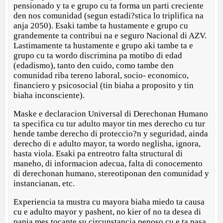
pensionado y ta e grupo cu ta forma un parti creciente
den nos comunidad (segun estadi?stica lo triplifica na
anja 2050). Esaki tambe ta hustamente e grupo cu
grandemente ta contribui na e seguro Nacional di AZV.
Lastimamente ta hustamente e grupo aki tambe ta e
grupo cu ta wordo discrimina pa motibo di edad
(edadismo), tanto den cuido, como tambe den
comunidad riba tereno laboral, socio- economico,
financiero y psicosocial (tin biaha a proposito y tin
biaha inconsciente).
Maske e declaracion Universal di Derechonan Humano
ta specifica cu tur adulto mayor tin mes derecho cu tur
hende tambe derecho di proteccio?n y seguridad, ainda
derecho di e adulto mayor, ta wordo neglisha, ignora,
hasta viola. Esaki pa entreotro falta structural di
maneho, di informacion adecua, falta di conocemento
di derechonan humano, stereotiponan den comunidad y
instancianan, etc.
Experiencia ta mustra cu mayora biaha miedo ta causa
cu e adulto mayor y pashent, no kier of no ta desea di
papia mes tocante su circunstancia penoso cu e ta pasa