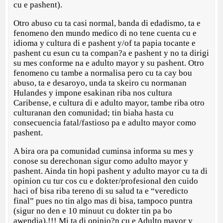
cu e pashent).
Otro abuso cu ta casi normal, banda di edadismo, ta e
fenomeno den mundo medico di no tene cuenta cu e
idioma y cultura di e pashent y/of ta papia tocante e
pashent cu esun cu ta compan?a e pashent y no ta dirigi
su mes conforme na e adulto mayor y su pashent. Otro
fenomeno cu tambe a normalisa pero cu ta cay bou
abuso, ta e desaroyo, unda ta skeiro cu normanan
Hulandes y impone esakinan riba nos cultura
Caribense, e cultura di e adulto mayor, tambe riba otro
culturanan den comunidad; tin biaha hasta cu
consecuencia fatal/fastioso pa e adulto mayor como
pashent.
A bira ora pa comunidad cuminsa informa su mes y
conose su derechonan sigur como adulto mayor y
pashent. Ainda tin hopi pashent y adulto mayor cu ta di
opinion cu tur cos cu e dokter/profesional den cuido
haci of bisa riba tereno di su salud ta e “veredicto
final” pues no tin algo mas di bisa, tampoco puntra
(sigur no den e 10 minuut cu dokter tin pa bo
awendia).!!! Mi ta di opinio?n cu e Adulto mayor y