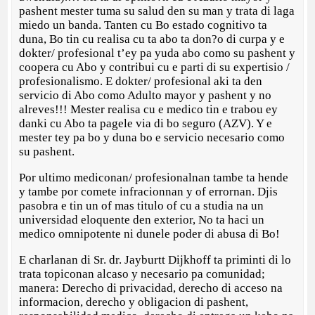
pashent mester tuma su salud den su man y trata di laga
miedo un banda. Tanten cu Bo estado cognitivo ta
duna, Bo tin cu realisa cu ta abo ta don?o di curpa y e
dokter/ profesional t’ey pa yuda abo como su pashent y
coopera cu Abo y contribui cu e parti di su expertisio /
profesionalismo. E dokter/ profesional aki ta den
servicio di Abo como Adulto mayor y pashent y no
alreves!!! Mester realisa cu e medico tin e trabou ey
danki cu Abo ta pagele via di bo seguro (AZV). Y e
mester tey pa bo y duna bo e servicio necesario como
su pashent.
Por ultimo mediconan/ profesionalnan tambe ta hende
y tambe por comete infracionnan y of errornan. Djis
pasobra e tin un of mas titulo of cu a studia na un
universidad eloquente den exterior, No ta haci un
medico omnipotente ni dunele poder di abusa di Bo!
E charlanan di Sr. dr. Jayburtt Dijkhoff ta priminti di lo
trata topiconan alcaso y necesario pa comunidad;
manera: Derecho di privacidad, derecho di acceso na
informacion, derecho y obligacion di pashent,