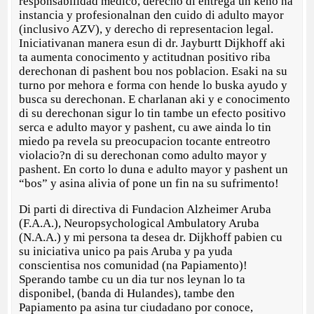
responsabilidad medico, derecho di entrega un keho na
instancia y profesionalnan den cuido di adulto mayor
(inclusivo AZV), y derecho di representacion legal.
Iniciativanan manera esun di dr. Jayburtt Dijkhoff aki
ta aumenta conocimento y actitudnan positivo riba
derechonan di pashent bou nos poblacion. Esaki na su
turno por mehora e forma con hende lo buska ayudo y
busca su derechonan. E charlanan aki y e conocimento
di su derechonan sigur lo tin tambe un efecto positivo
serca e adulto mayor y pashent, cu awe ainda lo tin
miedo pa revela su preocupacion tocante entreotro
violacio?n di su derechonan como adulto mayor y
pashent. En corto lo duna e adulto mayor y pashent un
“bos” y asina alivia of pone un fin na su sufrimento!
Di parti di directiva di Fundacion Alzheimer Aruba
(F.A.A.), Neuropsychological Ambulatory Aruba
(N.A.A.) y mi persona ta desea dr. Dijkhoff pabien cu
su iniciativa unico pa pais Aruba y pa yuda
conscientisa nos comunidad (na Papiamento)!
Sperando tambe cu un dia tur nos leynan lo ta
disponibel, (banda di Hulandes), tambe den
Papiamento pa asina tur ciudadano por conoce,