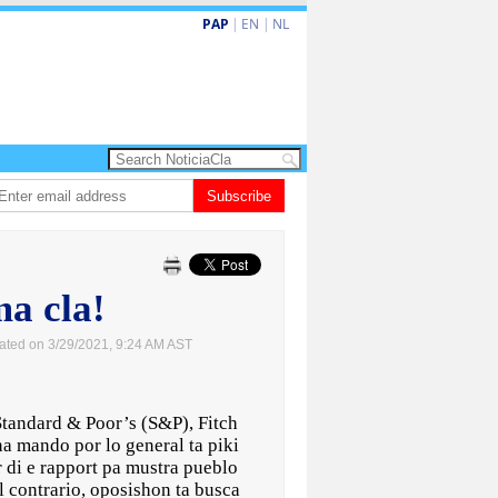
PAP
|
EN
|
NL
Dos siman mas pa decision cay den caso di e-steps
Subscribe
Gobierno ta fortalece
ma cla!
ated on 3/29/2021, 9:24 AM AST
Standard & Poor’s (S&P), Fitch
na mando por lo general ta piki
 di e rapport pa mustra pueblo
 contrario, oposishon ta busca