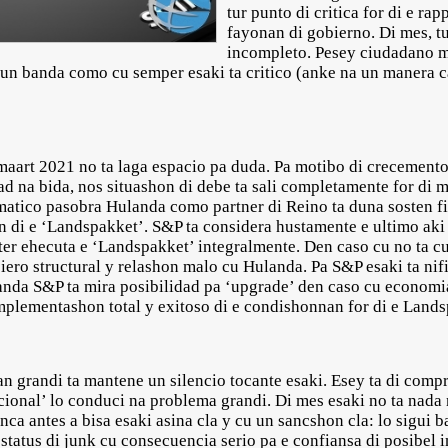
tur punto di critica for di e r
fayonan di gobierno. Di mes, t
incompleto. Pesey ciudadano me
 un banda como cu semper esaki ta critico (anke na un manera c
 maart 2021 no ta laga espacio pa duda. Pa motibo di crecement
d na bida, nos situashon di debe ta sali completamente for di
atico pasobra Hulanda como partner di Reino ta duna sosten fin
n di e ‘Landspakket’. S&P ta considera hustamente e ultimo aki
er ehecuta e ‘Landspakket’ integralmente. Den caso cu no ta cu
ciero structural y relashon malo cu Hulanda. Pa S&P esaki ta nif
 banda S&P ta mira posibilidad pa ‘upgrade’ den caso cu economi
entashon total y exitoso di e condishonnan for di e Lands
 grandi ta mantene un silencio tocante esaki. Esey ta di comp
icional’ lo conduci na problema grandi. Di mes esaki no ta nad
ca antes a bisa esaki asina cla y cu un sancshon cla: lo sigui b
tatus di junk cu consecuencia serio pa e confiansa di posibel 