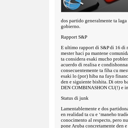
dos partido generalmente ta laga
gobierno.
Rapport S&P
E ultimo rapport di S&P di 16 di
mester haci pa mantene comunida
ta considera esaki mucho problem
acuerdo di realisa e condishonna
consecuentemente ta fiha cu mest
esaki lo (por) hiba na fayo finan
den e siguiente bishita. Di otro
DEN COMBINASHON CU(!) e implem
Status di junk
Lamentablemente e dos partidonan
en realidad ta cu e ‘maneho trad
conocimento al respecto, pero nun
pone Aruba concretamente den e s