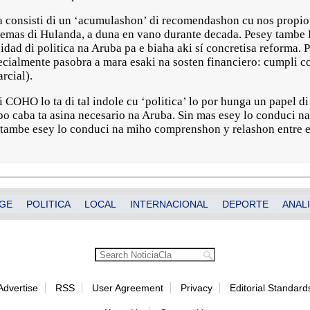
a consisti di un ‘acumulashon’ di recomendashon cu nos propio
ademas di Hulanda, a duna en vano durante decada. Pesey tambe
dad di politica na Aruba pa e biaha aki sí concretisa reforma. P
specialmente pasobra a mara esaki na sosten financiero: cumpli 
rcial).
 COHO lo ta di tal indole cu ‘politica’ lo por hunga un papel d
o caba ta asina necesario na Aruba. Sin mas esey lo conduci na 
 tambe esey lo conduci na miho comprenshon y relashon entre e
GE
POLITICA
LOCAL
INTERNACIONAL
DEPORTE
ANALI
Advertise
RSS
User Agreement
Privacy
Editorial Standard