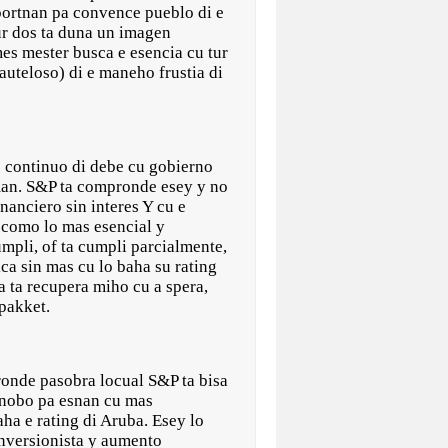
apportnan pa convence pueblo di e
ur dos ta duna un imagen
s mester busca e esencia cu tur
auteloso) di e maneho frustia di
o continuo di debe cu gobierno
 man. S&P ta compronde esey y no
anciero sin interes Y cu e
 como lo mas esencial y
mpli, of ta cumpli parcialmente,
ica sin mas cu lo baha su rating
a ta recupera miho cu a spera,
pakket.
ronde pasobra locual S&P ta bisa
a nobo pa esnan cu mas
aha e rating di Aruba. Esey lo
inversionista y aumento