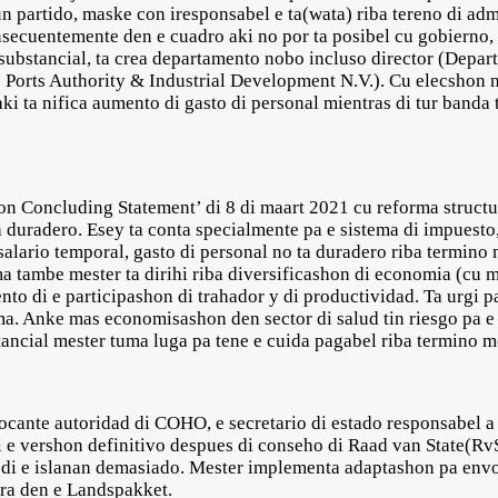
un partido, maske con iresponsabel e ta(wata) riba tereno di adm
nsecuentemente den e cuadro aki no por ta posibel cu gobierno,
ubstancial, ta crea departamento nobo incluso director (Depar
Ports Authority & Industrial Development N.V.). Cu elecshon na
aki ta nifica aumento di gasto di personal mientras di tur banda 
n Concluding Statement’ di 8 di maart 2021 cu reforma structur
duradero. Esey ta conta specialmente pa e sistema di impuesto,
 salario temporal, gasto di personal no ta duradero riba termin
a tambe mester ta dirihi riba diversificashon di economia (cu 
ento di e participashon di trahador y di productividad. Ta urgi p
ma. Anke mas economisashon den sector di salud tin riesgo pa 
ancial mester tuma luga pa tene e cuida pagabel riba termino m
tocante autoridad di COHO, e secretario di estado responsabel a
ni e vershon definitivo despues di conseho di Raad van State(
 di e islanan demasiado. Mester implementa adaptashon pa envo
ra den e Landspakket.