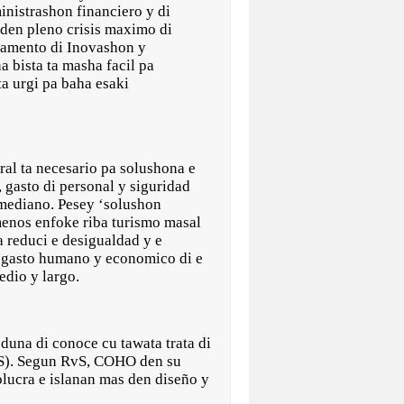
inistrashon financiero y di
 den pleno crisis maximo di
tamento di Inovashon y
 bista ta masha facil pa
ta urgi pa baha esaki
al ta necesario pa solushona e
 gasto di personal y siguridad
o mediano. Pesey ‘solushon
menos enfoke riba turismo masal
a reduci e desigualdad y e
e gasto humano y economico di e
edio y largo.
 duna di conoce cu tawata trata di
RvS). Segun RvS, COHO den su
lucra e islanan mas den diseño y