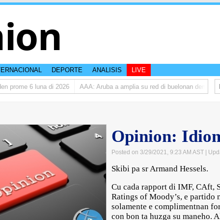
nion
TERNACIONAL
DEPORTE
ANALISIS
LIVE
rome 6 luna di 2026
AAA: Aruba a amplia su red di buelonan den 2025
Opinion: Idio
Posted on 3/29/2021, 9:23 AM AST
| Upd
Skibi pa sr Armand Hessels.
Cu cada rapport di IMF, CAft, 
Ratings of Moody’s, e partido 
solamente e complimentnan for
con bon ta huzga su maneho. Al