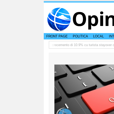
Opi
FRONT PAGE
POLITICA
LOCAL
IN
iate
TTW:Aruba ta registra crecemento di 10.9% cu turista stayover den p