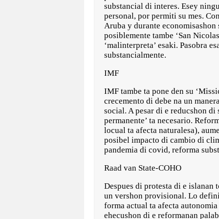
substancial di interes. Esey ning
personal, por permiti su mes. Co
Aruba y durante economisashon s
posiblemente tambe ‘San Nicolas 
‘malinterpreta’ esaki. Pasobra es
substancialmente.
IMF
IMF tambe ta pone den su ‘Missio
crecemento di debe na un manera 
social. A pesar di e reducshon di
permanente’ ta necesario. Reform
locual ta afecta naturalesa), aum
posibel impacto di cambio di cli
pandemia di covid, reforma subst
Raad van State-COHO
Despues di protesta di e islanan 
un vershon provisional. Lo defi
forma actual ta afecta autonomia
ehecushon di e reformanan palab