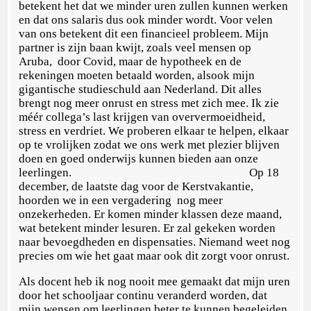
betekent het dat we minder uren zullen kunnen werken
en dat ons salaris dus ook minder wordt. Voor velen
van ons betekent dit een financieel probleem. Mijn
partner is zijn baan kwijt, zoals veel mensen op
Aruba, door Covid, maar de hypotheek en de
rekeningen moeten betaald worden, alsook mijn
gigantische studieschuld aan Nederland. Dit alles
brengt nog meer onrust en stress met zich mee. Ik zie
méér collega’s last krijgen van oververmoeidheid,
stress en verdriet. We proberen elkaar te helpen, elkaar
op te vrolijken zodat we ons werk met plezier blijven
doen en goed onderwijs kunnen bieden aan onze
leerlingen. Op 18
december, de laatste dag voor de Kerstvakantie,
hoorden we in een vergadering nog meer
onzekerheden. Er komen minder klassen deze maand,
wat betekent minder lesuren. Er zal gekeken worden
naar bevoegdheden en dispensaties. Niemand weet nog
precies om wie het gaat maar ook dit zorgt voor onrust.
Als docent heb ik nog nooit mee gemaakt dat mijn uren
door het schooljaar continu veranderd worden, dat
mijn wensen om leerlingen beter te kunnen begeleiden