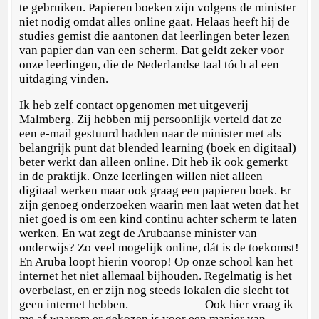
te gebruiken. Papieren boeken zijn volgens de minister
niet nodig omdat alles online gaat. Helaas heeft hij de
studies gemist die aantonen dat leerlingen beter lezen
van papier dan van een scherm. Dat geldt zeker voor
onze leerlingen, die de Nederlandse taal tóch al een
uitdaging vinden.
Ik heb zelf contact opgenomen met uitgeverij
Malmberg. Zij hebben mij persoonlijk verteld dat ze
een e-mail gestuurd hadden naar de minister met als
belangrijk punt dat blended learning (boek en digitaal)
beter werkt dan alleen online. Dit heb ik ook gemerkt
in de praktijk. Onze leerlingen willen niet alleen
digitaal werken maar ook graag een papieren boek. Er
zijn genoeg onderzoeken waarin men laat weten dat het
niet goed is om een kind continu achter scherm te laten
werken. En wat zegt de Arubaanse minister van
onderwijs? Zo veel mogelijk online, dát is de toekomst!
En Aruba loopt hierin voorop! Op onze school kan het
internet het niet allemaal bijhouden. Regelmatig is het
overbelast, en er zijn nog steeds lokalen die slecht tot
geen internet hebben. Ook hier vraag ik
me af waarom er gekozen is voor een manier van