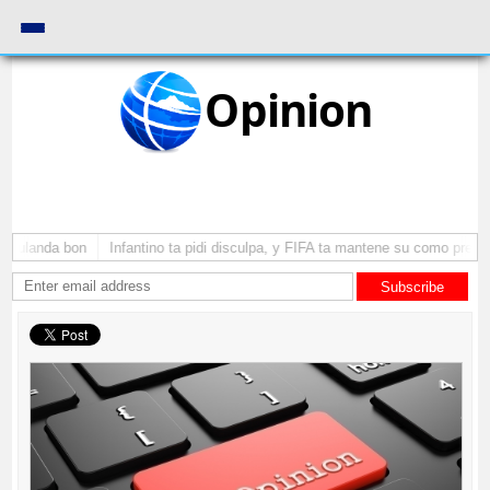
Opinion
ulanda bon
Infantino ta pidi disculpa, y FIFA ta mantene su como presiden
Subscribe