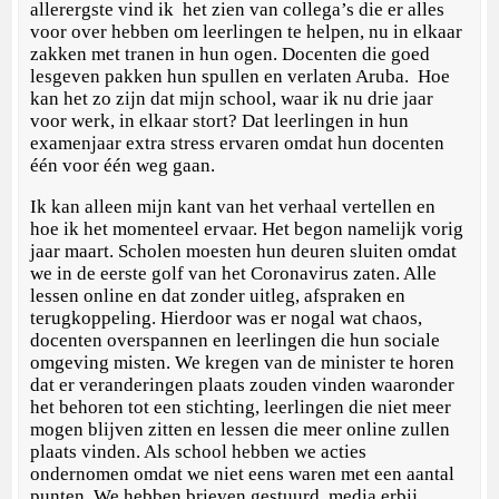
allerergste vind ik het zien van collega’s die er alles
voor over hebben om leerlingen te helpen, nu in elkaar
zakken met tranen in hun ogen. Docenten die goed
lesgeven pakken hun spullen en verlaten Aruba. Hoe
kan het zo zijn dat mijn school, waar ik nu drie jaar
voor werk, in elkaar stort? Dat leerlingen in hun
examenjaar extra stress ervaren omdat hun docenten
één voor één weg gaan.
Ik kan alleen mijn kant van het verhaal vertellen en
hoe ik het momenteel ervaar. Het begon namelijk vorig
jaar maart. Scholen moesten hun deuren sluiten omdat
we in de eerste golf van het Coronavirus zaten. Alle
lessen online en dat zonder uitleg, afspraken en
terugkoppeling. Hierdoor was er nogal wat chaos,
docenten overspannen en leerlingen die hun sociale
omgeving misten. We kregen van de minister te horen
dat er veranderingen plaats zouden vinden waaronder
het behoren tot een stichting, leerlingen die niet meer
mogen blijven zitten en lessen die meer online zullen
plaats vinden. Als school hebben we acties
ondernomen omdat we niet eens waren met een aantal
punten. We hebben brieven gestuurd, media erbij