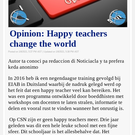
Opinion: Happy teachers
change the world
Posted on 1/8/2021, 5:37 PM AST
| Updated on 1/8/2021, 5:38 PM AST
Autor ta conoci pa redaccion di Noticiacla y ta prefera
keda anonimo
In 2016 heb ik een negendaagse training gevolgd bij
EIAB in Duitsland waarbij de nadruk gelegd werd op
het feit dat een happy teacher veel kan bereiken. Het
was een programma ontwikkeld door boeddhisten met
workshops om docenten te laten stralen, informatie te
delen en vooral rust te vinden wanneer het onrustig is.
Op CSN zijn er geen happy teachers meer. Drie jaar
geleden was dit een hele leuke school met een fijne
sfeer. Dit schooljaar is het allesbehalve dat. Het