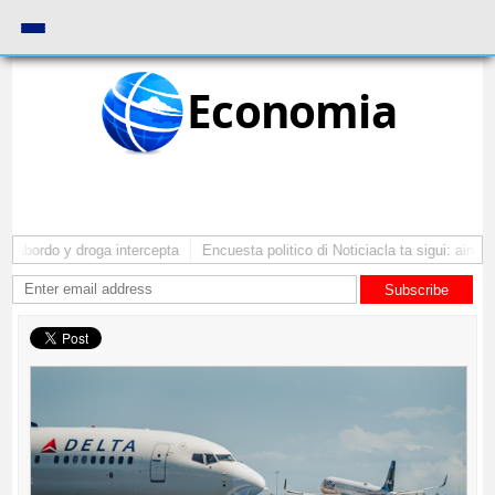
Economia
 abordo y droga intercepta
Encuesta politico di Noticiacla ta sigui: ainda 
Subscribe