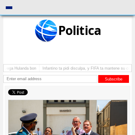
Politica
 a yega Hulanda bon
Infantino ta pidi disculpa, y FIFA ta mantene su como
Subscribe