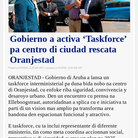
Gobierno a activa ‘Taskforce’
pa centro di ciudad rescata
Oranjestad
Posted on 5/1/2026, 11:20 AM AST
| Updated on 5/1/2026, 11:20 AM AST
ORANJESTAD - Gobierno di Aruba a lansa un
taskforce interministerial pa duna bida nobo na centro
di Oranjestad, cu enfoke riba siguridad, convivencia y
desaroyo urbano. Den un encuentro cu prensa na
Elleboogstraat, autoridadnan a splica cu e iniciativa ta
parti di un vision mas amplio pa transforma area
bandona den espacionan funcional y atractivo.
E taskforce, cu ta inclui representante di diferente
ministerio, tin como meta coordina accionnan social,