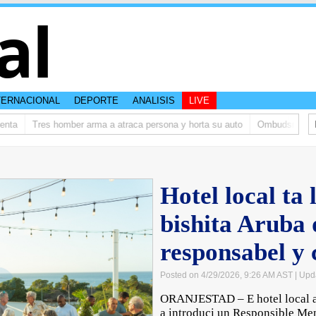
al
TERNACIONAL
DEPORTE
ANALISIS
LIVE
ta
Tres homber arma a atraca persona y horta su auto
Ombudsman ta bi
Hotel local ta 
bishita Aruba
responsabel y 
Posted on 4/29/2026, 9:26 AM AST
| Upd
ORANJESTAD – E hotel local a
a introduci un Responsible Me