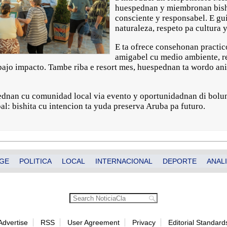
huespednan y miembronan bish
consciente y responsabel. E gui
naturaleza, respeto pa cultura
E ta ofrece consehonan practi
amigabel cu medio ambiente, re
bajo impacto. Tambe riba e resort mes, huespednan ta wordo an
ednan cu comunidad local via evento y oportunidadnan di bolun
l: bishita cu intencion ta yuda preserva Aruba pa futuro.
GE
POLITICA
LOCAL
INTERNACIONAL
DEPORTE
ANALI
Advertise
RSS
User Agreement
Privacy
Editorial Standard