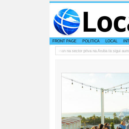
Loc
FRONT PAGE
POLITICA
LOCAL
IN
mbo actual di Aruba?
Prestamonan na sector priva na Aruba ta sigui aumen