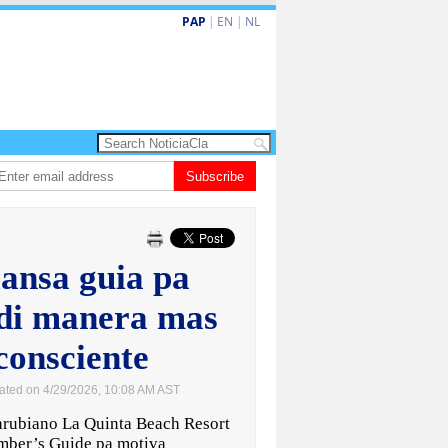
PAP
|
EN
|
NL
shita barionan pa atende kehonan di ciudadano
Subscribe
Gobierno ta amplia ayudo
lansa guia pa
 di manera mas
consciente
ated on 4/29/2026, 10:08 AM AST
rubiano La Quinta Beach Resort
mber’s Guide pa motiva