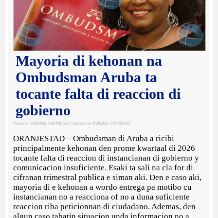
Mayoria di kehonan na
Ombudsman Aruba ta
tocante falta di reaccion di
gobierno
Posted on 4/19/2026, 4:38 PM AST
| Updated on 4/19/2026, 4:49 PM AST
ORANJESTAD – Ombudsman di Aruba a ricibi
principalmente kehonan den prome kwartaal di 2026
tocante falta di reaccion di instancianan di gobierno y
comunicacion insuficiente. Esaki ta sali na cla for di
cifranan trimestral publica e siman aki. Den e caso aki,
mayoria di e kehonan a wordo entrega pa motibo cu
instancianan no a reacciona of no a duna suficiente
reaccion riba peticionnan di ciudadano. Ademas, den
algun caso tabatin situacion unda informacion no a