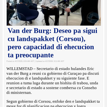
Van der Burg: Deseo pa sigui
cu landspakket (Corsou),
pero capacidad di ehecucion
ta preocupante
Posted on 4/17/2026, 8:54 AM AST
| Updated on 4/17/2026, 9:11 AM AST
WILLEMSTAD – Secretario di estado hulandes Eric
van der Burg a reuni cu gobierno di Curaçao pa discuti
ehecucion di e landspakket y su siguiente fase. E
reunion a tuma luga durante un bishita di trabou, unda
e secretario di estado a sostene combersa cu Conseho
di ministernan.
Segun gobierno di Corsou, enfoke den e landspakket ta
move for di planificacion pa ehecucion y logra