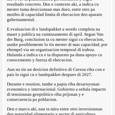
resultado concreto. Den e contexto aki, a indica cu
mester tuma desicionnan mas duro, entre otro pa
motibo di capacidad limita di ehecucion den aparato
gubernamental.
E evaluacion di e landspakket a wordo completa na
maart y publica na cuminsamento di april. Segun Van
der Burg, conclusion ta cu mester sigui cu ehecucion,
aunke posiblemente lo tin mester di mas capacidad, por
ehempel via un organisacion temporal di trabou.
Hulanda a indica cu e ta dispuesto pa duna apoyo cu
conocemento y fuerza di ehecucion.
Aun no tin un desicion definitivo di Corsou riba con e
pais lo sigui cu e landspakket despues di 2027.
Durante e reunion, tambe a papia riba desaroyonan
economico y internacional. Gobierno a señala impacto
di tensionnan geopolitico riba prijsnan y e
consecuencia pa poblacion.
Den e marco aki, nan ta mira entre otro inversionnan
den seguridad alimentario y sector di agricultura,