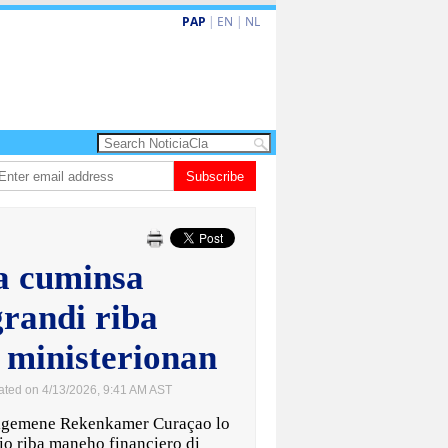
PAP
|
EN
|
NL
ita barionan pa atende kehonan di ciudadano
Subscribe
Gobierno ta amplia ayudo f
a cuminsa
grandi riba
 ministerionan
ated on 4/13/2026, 9:41 AM AST
gemene Rekenkamer Curaçao lo
io riba maneho financiero di