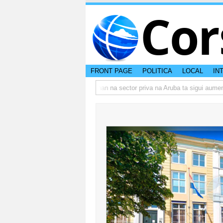
Cor
FRONT PAGE
POLITICA
LOCAL
IN
o actual di Aruba?
Prestamonan na sector priva na Aruba ta sigui aumenta