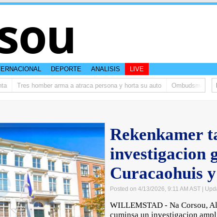
sou
TERNACIONAL
DEPORTE
ANALISIS
LIVE
Tres homber arma a atraca persona y horta su auto
Ombudsman ta bish
Rekenkamer t
investigacion 
Curacaohuis y
Posted on 4/13/2026, 9:11 AM AST
| Upd
WILLEMSTAD - Na Corsou, Al
cuminsa un investigacion ampl