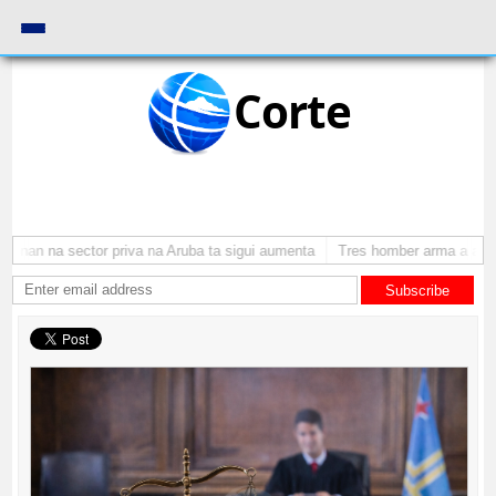
Corte
nan na sector priva na Aruba ta sigui aumenta
Tres homber arma a atraca
Subscribe