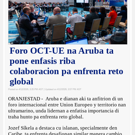
Foro OCT-UE na Aruba ta
pone enfasis riba
colaboracion pa enfrenta reto
global
Posted on 4/12/2026, 3:35 PM AST
| Updated on 4/12/2026, 3:57 PM AST
ORANJESTAD - Aruba e dianan aki ta anfitrion di un
foro internacional entre Union Europeo y territorio nan
ultramarino, unda lidernan a enfatisa importancia di
traha hunto pa enfrenta reto global.
Jozef Síkela a destaca cu islanan, specialmente den
Caribe, ta enfrenta desafionan similar manera cambio