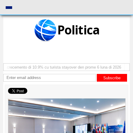
Politica
ra crecemento di 10.9% cu turista stayover den prome 6 luna di 2026
AAA:
Subscribe