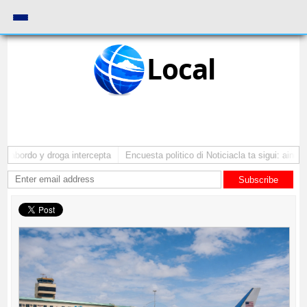
Local
 abordo y droga intercepta
Encuesta politico di Noticiacla ta sigui: ainda t
Subscribe